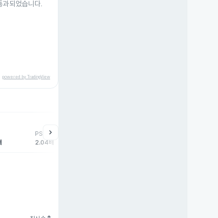
 통과되었습니다.
powered by TradingView
help
매매동향
chevron_right
PSR
외국인
기관
개
배
2.04배
167주
66주
-8