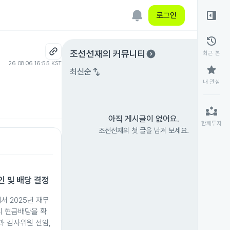
right_panel_open
로그인
history
expand_circle_right
조선선재
의 커뮤니티
최근 본
26.08.06 16:55 KST
star
swap_vert
최신순
내 관심
partner_exchange
아직 게시글이 없어요.
함께투자
조선선재의 첫 글을 남겨 보세요.
인 및 배당 결정
서 2025년 재무
의 현금배당을 확
과 감사위원 선임,