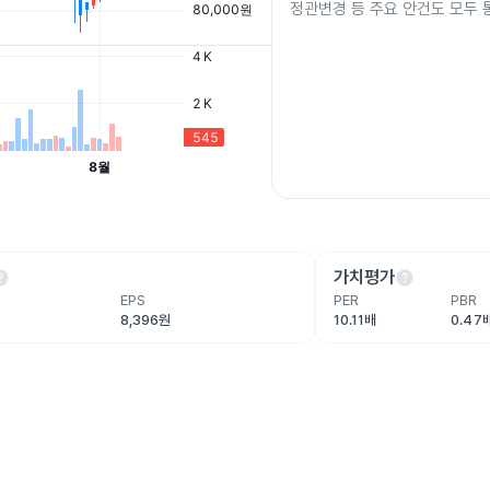
정관변경 등 주요 안건도 모두
lp
help
가치평가
EPS
PER
PBR
8,396원
10.11배
0.47