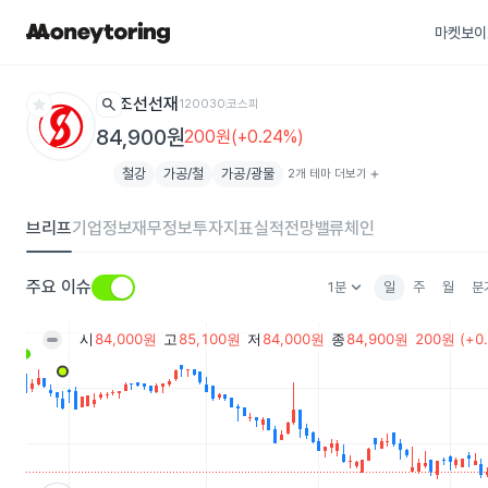
마켓보이
star
search
조선선재
120030
코스피
84,900원
200원(+0.24%)
철강
가공/철
가공/광물
2개 테마 더보기
add
브리프
기업정보
재무정보
투자지표
실적전망
밸류체인
keyboard_arrow_down
주요 이슈
1분
일
주
월
분