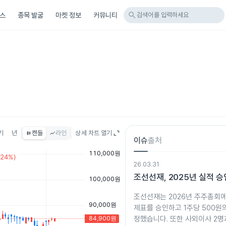
search
스
종목 발굴
마켓 정보
커뮤니티
검색어를 입력하세요
기
년
캔들
라인
상세 차트 열기
이슈
출처
26.03.31
조선선재, 2025년 실적 승
조선선재는 2026년 주주총회에
제표를 승인하고 1주당 500원
정했습니다. 또한 사외이사 2명