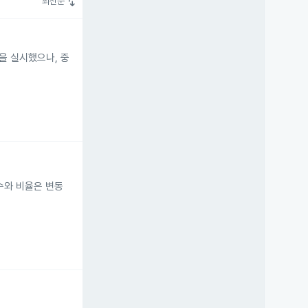
swap_vert
최신순
을 실시했으나, 중
수와 비율은 변동