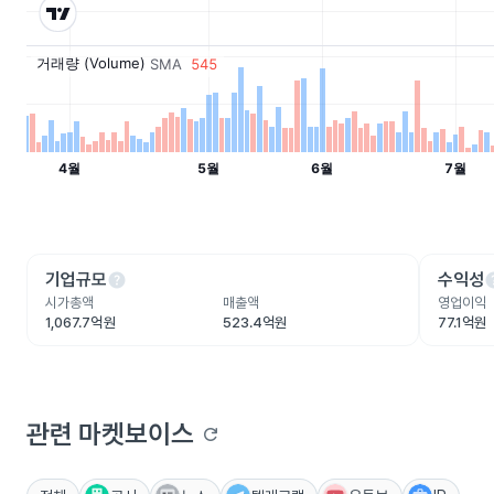
help
he
기업규모
수익성
시가총액
매출액
영업이익
1,067.7억원
523.4억원
77.1억원
관련 마켓보이스
refresh