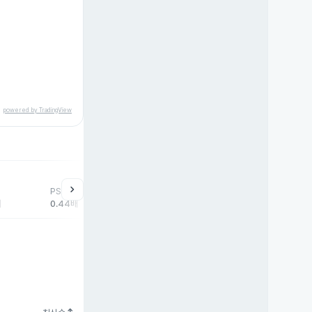
powered by TradingView
help
매매동향
chevron_right
PSR
외국인
기관
개
배
0.44배
4,301주
0주
-4