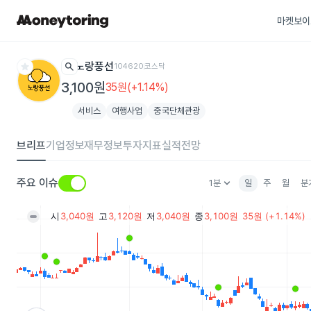
마켓보이
star
search
노랑풍선
104620
코스닥
3,100원
35원(+1.14%)
서비스
여행사업
중국단체관광
브리프
기업정보
재무정보
투자지표
실적전망
keyboard_arrow_down
주요 이슈
1분
일
주
월
분