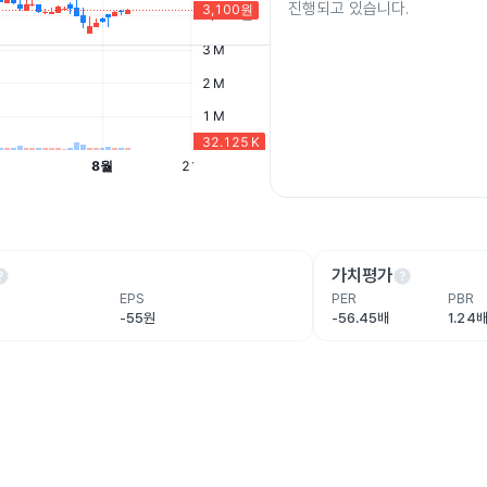
진행되고 있습니다.
lp
help
가치평가
EPS
PER
PBR
-55원
-56.45배
1.24