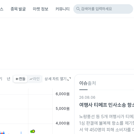
search
스
종목 발굴
마켓 정보
커뮤니티
검색어를 입력하세요
기
년
캔들
라인
상세 차트 열기
이슈
출처
26.08.06
여행사 티메프 민사소송 항
노랑풍선 등 5개 여행사가 티
1심 판결에 불복해 항소를 제기
서 약 450명의 피해 소비자를