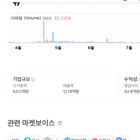
help
he
기업규모
수익성
시가총액
매출액
영업이익
521.1억원
1,179억원
42.6억원
관련 마켓보이스
refresh