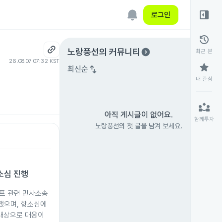
right_panel_open
로그인
history
expand_circle_right
노랑풍선
의 커뮤니티
최근 본
26.08.07 07:32 KST
star
swap_vert
최신순
내 관심
partner_exchange
아직 게시글이 없어요.
함께투자
노랑풍선의 첫 글을 남겨 보세요.
소심 진행
메프 관련 민사소송
했으며, 항소심에
 대상으로 대응이