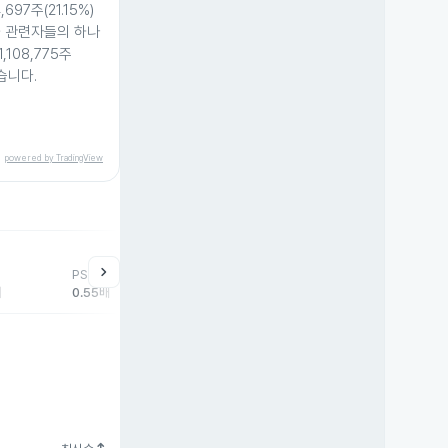
97주(21.15%)
과 관련자들의 하나
108,775주
습니다.
powered by TradingView
help
매매동향
chevron_right
PSR
외국인
기관
개
배
0.55배
-1,038주
0주
1,