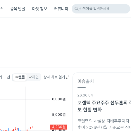
search
스
종목 발굴
마켓 정보
커뮤니티
검색어를 입력하세요
기
년
캔들
라인
상세 차트 열기
이슈
출처
26.06.04
코렌텍 주요주주 선두훈의 주
보 현황 변화
코렌텍의 사실상 지배주주이자
훈이 2026년 6월 기준으로 장내