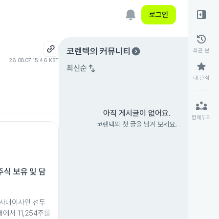
right_panel_open
로그인
history
expand_circle_right
코렌텍
의 커뮤니티
최근 본
26.08.07 15:46 KST
star
swap_vert
최신순
내 관심
partner_exchange
아직 게시글이 없어요.
함께투자
코렌텍의 첫 글을 남겨 보세요.
식 보유 및 담
 사내이사인 선두
에서 11,254주를