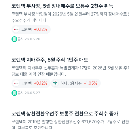
코렌텍 부사장, 5월 장내매수로 보통주 2천주 취득
코렌텍 부사장 박형철이 2026년 5월 21일부터 27일까지 장내매수로 
주요주주가 아닙니다.
코렌텍
+0.12%
공시
26.05.28
|
코렌텍 지배주주, 5월 주식 1만주 매도
코렌텍의 지배주주 선두훈과 특별관계자 17명이 2026년 5월 보유 주식을 
담보 대출 계약 연장 때문입니다.
코렌텍
+0.12%
하나금융지주
+1.05%
공시
26.05.27
|
코렌텍 상환전환우선주 보통주 전환으로 주식수 증가
코렌텍이 2019년 발행한 상환전환우선주 621,670주가 보통주로 전환되
며, 자본금도 증가합니다.