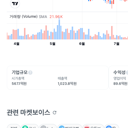
help
he
기업규모
수익성
시가총액
매출액
영업이익
567.1억원
1,023.8억원
89.6억원
관련 마켓보이스
refresh