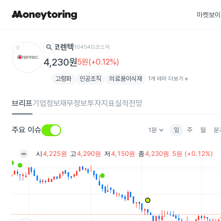
마켓보이
star
search
코렌텍
104540
코스닥
4,230원
5원(+0.12%)
고령화
인공조직
의료용이식재
1개 테마 더보기
add
브리프
기업정보
재무정보
투자지표
실적전망
keyboard_arrow_down
주요 이슈
1분
일
주
월
분