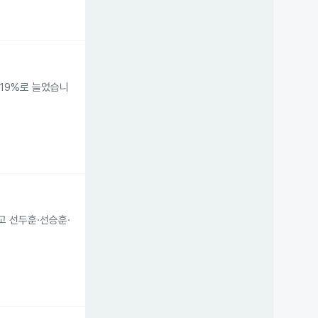
.19%로 늘었습니
고 선두훈·선승훈·