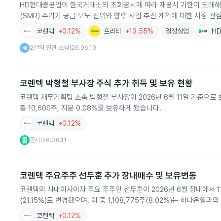
HD현대중공업이 한국거래소의 조회공시에 따라 재공시 기한이 도래해 
(SMR) 주기기 공급 보도 진위와 향후 사업 추진 계획에 대한 시장 
코렌텍
+0.12%
프리티
+13.55%
일정실업
H
2건의 연관 소식
26.06.19
|
코렌텍 박형철 부사장 주식 추가 취득 및 보유 현황
코렌텍 재무기획팀 소속 박형철 부사장이 2026년 6월 11일 기준으로 보
총 10,600주, 지분 0.08%를 보유하게 됐습니다.
코렌텍
+0.12%
공시
26.06.11
|
코렌텍 주요주주 선두훈 추가 장내매수 및 보유변동
코렌텍의 사내이사이자 주요 주주인 선두훈이 2026년 6월 장내에서 11,
(21.15%)로 변경됐으며, 이 중 1,108,775주(8.02%)는 하나
코렌텍
+0.12%