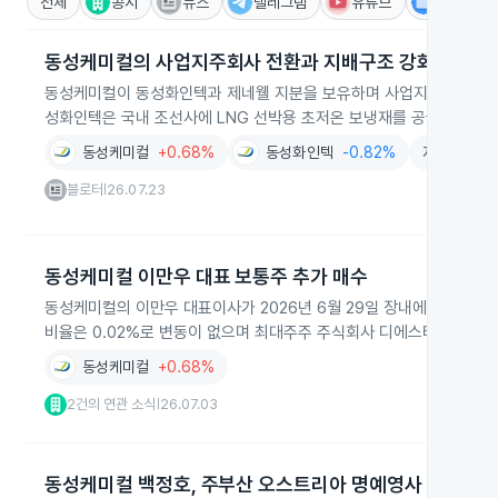
전체
공시
뉴스
텔레그램
유튜브
IR
동성케미컬의 사업지주회사 전환과 지배구조 강화
동성케미컬이 동성화인텍과 제네웰 지분을 보유하며 사업지주회사 역할
성화인텍은 국내 조선사에 LNG 선박용 초저온 보냉재를 공급해 그룹 
동성케미컬
+0.68%
동성화인텍
-0.82%
지주회사
+
블로터
26.07.23
|
동성케미컬 이만우 대표 보통주 추가 매수
동성케미컬의 이만우 대표이사가 2026년 6월 29일 장내에서 보통주 1
비율은 0.02%로 변동이 없으며 최대주주 주식회사 디에스티아이가 4
동성케미컬
+0.68%
2건의 연관 소식
26.07.03
|
동성케미컬 백정호, 주부산 오스트리아 명예영사 임명