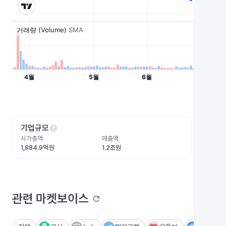
help
he
기업규모
수익성
시가총액
매출액
영업이익
1,884.9억원
1.2조원
1,162.5
관련 마켓보이스
refresh