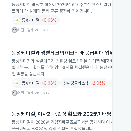
동성케미컬 백정호 회장이 2026년 6월 주부산 오스트리아 명예영사로
트리아 간 경제와 문화 교류 증진에 기여합니다.
동성케미컬
+0.68%
헤럴드경제
26.06.30
|
동성케미컬과 썸웰테크의 에코비바 공급확대 업무협약
동성케미컬과 썸웰테크가 친환경 컴포스터블 에어캡 '에코비바'의 유통
확대한 공급 확대를 위해 업무협약을 체결했습니다. 동성케미컬은 원료
인 유통을 맡습니다.
동성케미컬
+0.68%
친환경플라스틱
+2.05%
유통
-0.
헤럴드경제
26.06.12
|
동성케미컬, 이사회 독립성 확보와 2025년 배당 발표
동성케미컬이 2026년 기업지배구조보고서를 공개하며 이사회 구성과 경
현금배당과 ESG경영 강화 계획도 포함됐습니다.