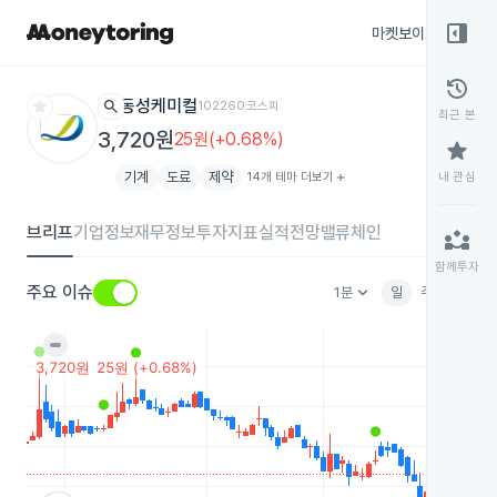
right_panel_open
마켓보이스
종목
history
star
search
동성케미컬
102260
코스피
최근 본
3,720원
25원(+0.68%)
star
기계
도료
제약
14개 테마 더보기
add
내 관심
브리프
기업정보
재무정보
투자지표
실적전망
밸류체인
partner_exchange
함께투자
keyboard_arrow_down
주요 이슈
1분
일
주
월
분