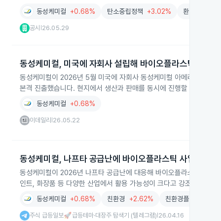
동성케미컬
+0.68%
탄소중립정책
+3.02%
환경산업
+2
공시
26.05.29
|
동성케미컬, 미국에 자회사 설립해 바이오플라스틱 시장 
동성케미컬이 2026년 5월 미국에 자회사 동성케미컬 아메리카를 세
본격 진출했습니다. 현지에서 생산과 판매를 동시에 진행할 계획입니다
동성케미컬
+0.68%
이데일리
26.05.22
|
동성케미컬, 나프타 공급난에 바이오플라스틱 사업 확대
동성케미컬이 2026년 나프타 공급난에 대응해 바이오플라스틱 사업을 적
인트, 화장품 등 다양한 산업에서 활용 가능성이 크다고 강조하며 친환
동성케미컬
+0.68%
친환경
+2.62%
친환경플라스틱
+2
주식 급등일보🚀급등테마·대장주 탐색기 (텔레그램)
26.04.16
|