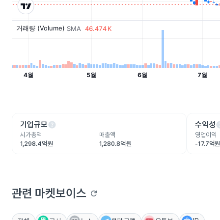
help
he
기업규모
수익성
시가총액
매출액
영업이익
1,298.4억원
1,280.8억원
-17.7억
관련 마켓보이스
refresh