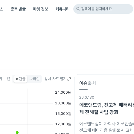
search
스
종목 발굴
마켓 정보
커뮤니티
검색어를 입력하세요
기
년
캔들
라인
상세 차트 열기
이슈
출처
26.07.30
에코앤드림, 전고체 배터리
체 전해질 사업 강화
에코앤드림이 자회사 에코앤솔
전고체 배터리용 황화물계 고체