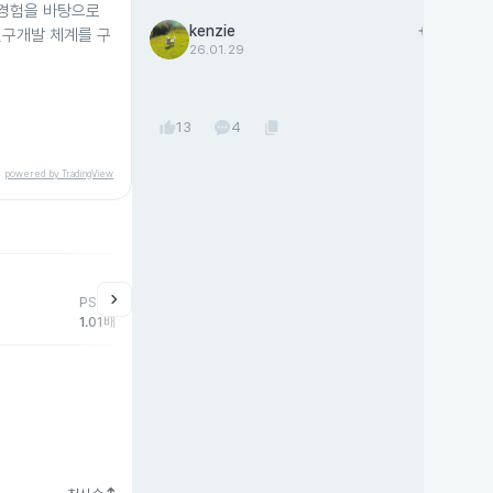
 경험을 바탕으로
kenzie
add
팔로우
연구개발 체계를 구
26.01.29
thumb_up
content_copy
13
4
powered by TradingView
help
매매동향
chevron_right
PSR
외국인
기관
개
1.01배
-14,833주
-995주
15