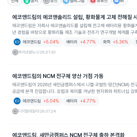
전체
공시
뉴스
텔레그램
유튜브
IR
에코앤드림의 에코앤솔리드 설립, 황화물계 고체 전해질 
에코앤드림은 자회사 에코앤솔리드를 설립해 전고체 배터리용 황화물계 
년 경험을 바탕으로 황화리튬 제조 기술과 전주기 연구개발 체계를 구
에코앤드림
+5.04%
배터리
+4.77%
화학
+5.36%
파이낸셜뉴스
26.07.30
|
에코앤드림의 NCM 전구체 양산 거점 가동
에코앤드림이 2026년 새만금캠퍼스에서 니켈·코발트·망간(NCM) 전
공급에 본격 진입합니다. 유럽과 북미를 겨냥한 현지화와 파트너십 강
에코앤드림
+5.04%
배터리
+4.77%
디지털데일리
26.07.24
|
에코앤드림, 새만금캠퍼스 NCM 전구체 출하 본격화