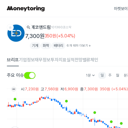
마켓보이
star
search
에코앤드림
101360
코스닥
7,300원
350원(+5.04%)
기계
화학
배터리
6개 테마 더보기
add
브리프
기업정보
재무정보
투자지표
실적전망
밸류체인
keyboard_arrow_down
주요 이슈
1분
일
주
월
분