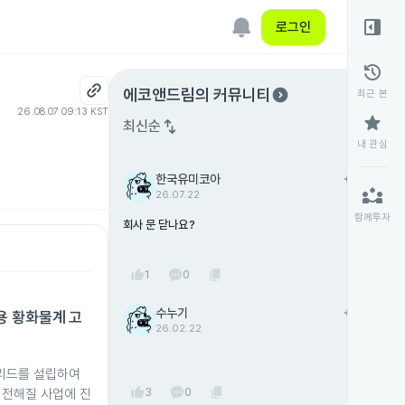
right_panel_open
로그인
history
expand_circle_right
에코앤드림
의 커뮤니티
최근 본
26.08.07 09:13 KST
star
swap_vert
최신순
내 관심
한국유미코아
add
팔로우
partner_exchange
26.07.22
함께투자
회사 문 닫나요?
thumb_up
content_copy
1
0
수누기
add
팔로우
용 황화물계 고
26.02.22
리드를 설립하여
thumb_up
content_copy
3
0
 전해질 사업에 진