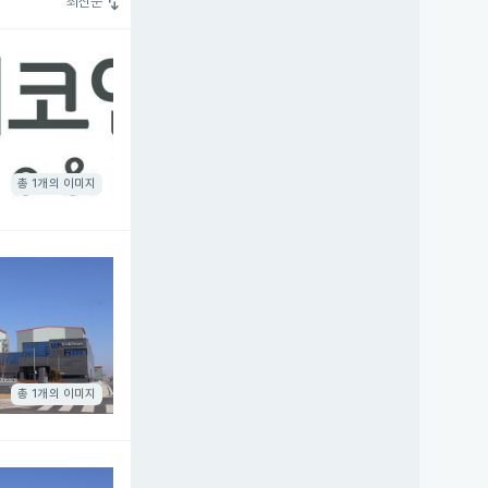
swap_vert
최신순
총 1개의 이미지
총 1개의 이미지