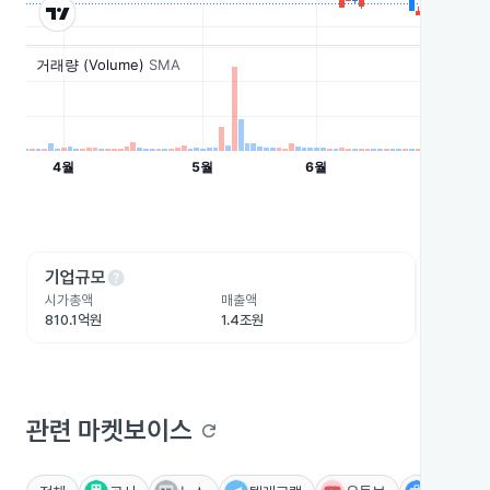
help
he
기업규모
수익성
시가총액
매출액
영업이익
810.1억원
1.4조원
434억원
관련 마켓보이스
refresh