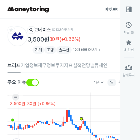
right_panel_open
마켓보이스
종목
history
star
search
모베이스
101330
코스닥
최근 본
3,500원
30원(+0.86%)
star
기계
조명
솔루션
12개 테마 더보기
add
내 관심
브리프
기업정보
재무정보
투자지표
실적전망
밸류체인
partner_exchange
함께투자
keyboard_arrow_down
주요 이슈
1분
일
주
월
분