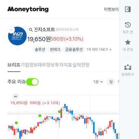
right_panel_open
마켓보이스
종목
history
star
search
인지소프트
100030
코스닥
최근 본
19,650원
590원(+3.10%)
star
솔루션
핀테크
금융솔루션
1개 테마 더보기
add
내 관심
브리프
기업정보
재무정보
투자지표
실적전망
partner_exchange
함께투자
keyboard_arrow_down
주요 이슈
1분
일
주
월
분