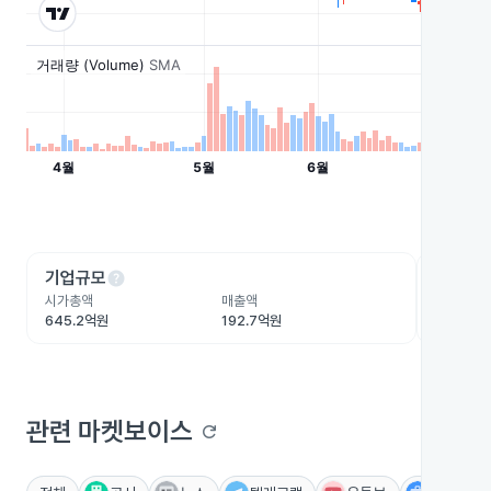
help
he
기업규모
수익성
시가총액
매출액
영업이익
645.2억원
192.7억원
28.6억원
관련 마켓보이스
refresh