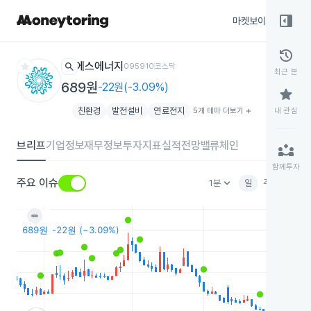
right_panel_open
마켓보이스
종목
history
star
search
에스에너지
095910
코스닥
최근 본
689원
-22원(-3.09%)
star
친환경
발전설비
연료전지
5개 테마 더보기
add
내 관심
브리프
기업정보
재무정보
투자지표
실적전망
밸류체인
partner_exchange
함께투자
keyboard_arrow_down
주요 이슈
1분
일
주
월
분