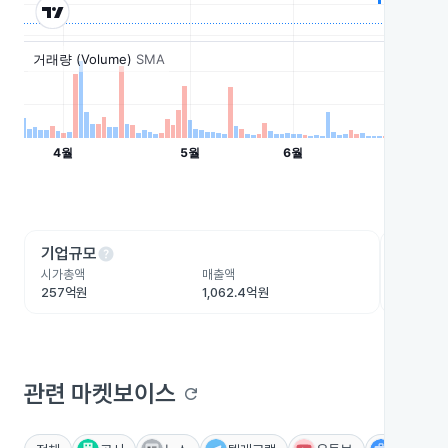
help
he
기업규모
수익성
시가총액
매출액
영업이익
257억원
1,062.4억원
-178억원
관련 마켓보이스
refresh