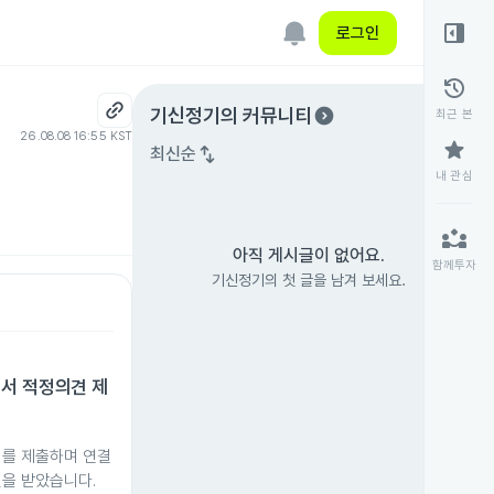
right_panel_open
로그인
history
expand_circle_right
기신정기
의 커뮤니티
최근 본
26.08.08 16:55 KST
star
swap_vert
최신순
내 관심
partner_exchange
아직 게시글이 없어요.
함께투자
기신정기의 첫 글을 남겨 보세요.
고서 적정의견 제
서를 제출하며 연결
견을 받았습니다.