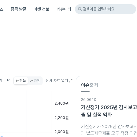
search
스
종목 발굴
마켓 정보
커뮤니티
검색어를 입력하세요
기
년
캔들
라인
상세 차트 열기
이슈
출처
26.06.10
기신정기 2025년 감사보
출 및 실적 악화
기신정기가 2025년 감사보고
과 별도재무제표 모두 적정 의