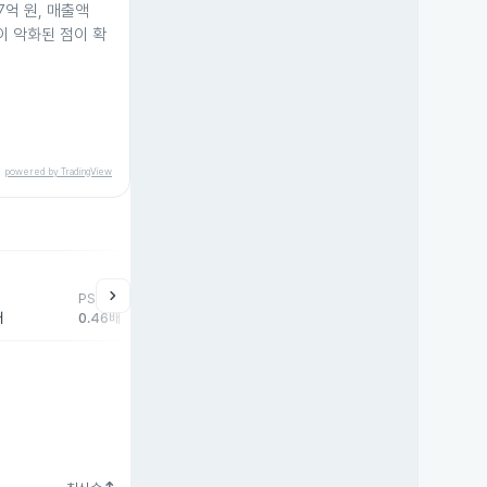
7억 원, 매출액
적이 악화된 점이 확
powered by TradingView
help
매매동향
chevron_right
PSR
외국인
기관
개
배
0.46배
5,317주
-1,039주
-4