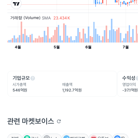
help
he
기업규모
수익성
시가총액
매출액
영업이익
546억원
1,192.7억원
-37.1억원
관련 마켓보이스
refresh