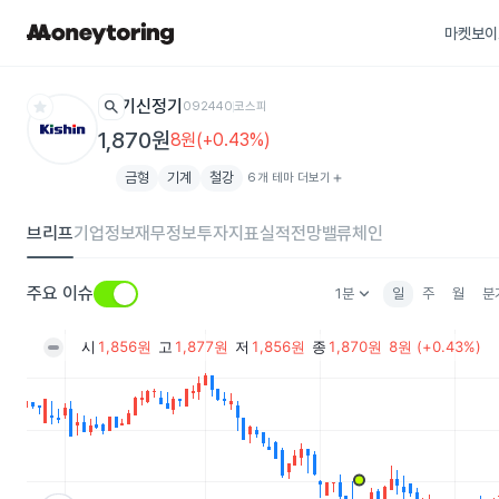
마켓보이
star
search
기신정기
092440
코스피
1,870원
8원(+0.43%)
금형
기계
철강
6개 테마 더보기
add
브리프
기업정보
재무정보
투자지표
실적전망
밸류체인
keyboard_arrow_down
주요 이슈
1분
일
주
월
분