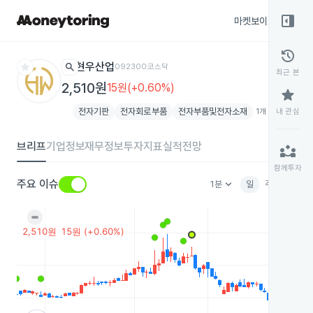
right_panel_open
마켓보이스
종목
history
star
search
현우산업
092300
코스닥
최근 본
2,510원
15원(+0.60%)
star
전자기판
전자회로부품
전자부품및전자소재
1개 테마 더보기
내 관심
ad
브리프
기업정보
재무정보
투자지표
실적전망
partner_exchange
함께투자
keyboard_arrow_down
주요 이슈
1분
일
주
월
분