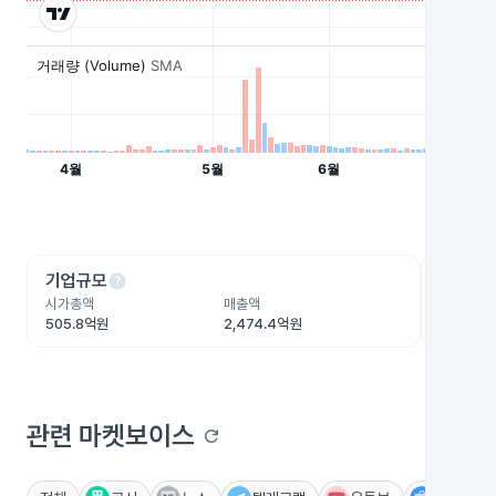
help
he
기업규모
수익성
시가총액
매출액
영업이익
505.8억원
2,474.4억원
134.4억
관련 마켓보이스
refresh