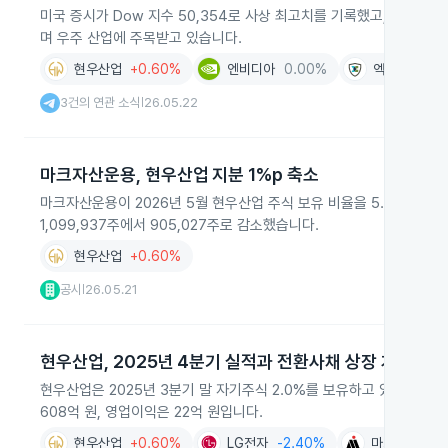
미국 증시가 Dow 지수 50,354로 사상 최고치를 기록했고, S&P 500과
며 우주 산업에 주목받고 있습니다.
현우산업
+0.60%
엔비디아
0.00%
엑스큐어
+9
3건의 연관 소식
26.05.22
|
마크자산운용, 현우산업 지분 1%p 축소
마크자산운용이 2026년 5월 현우산업 주식 보유 비율을 5.56%에서
1,099,937주에서 905,027주로 감소했습니다.
현우산업
+0.60%
공시
26.05.21
|
현우산업, 2025년 4분기 실적과 전환사채 상장 계획
현우산업은 2025년 3분기 말 자기주식 2.0%를 보유하고 있으며, 20
608억 원, 영업이익은 22억 원입니다.
현우산업
+0.60%
LG전자
-2.40%
마그나 인터