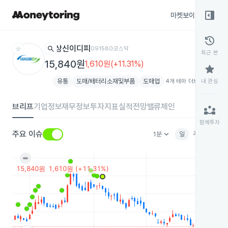
right_panel_open
마켓보이스
종목
history
star
search
상신이디피
091580
코스닥
최근 본
15,840원
1,610원(+11.31%)
star
유통
도매/배터리소재및부품
도매업
4개 테마 더보기
내 관심
add
브리프
기업정보
재무정보
투자지표
실적전망
밸류체인
partner_exchange
함께투자
keyboard_arrow_down
주요 이슈
1분
일
주
월
분