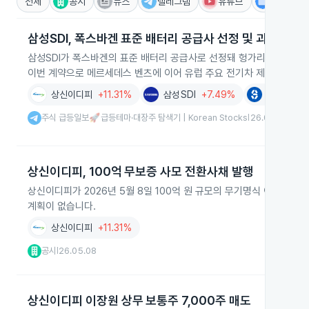
전체
공시
뉴스
텔레그램
유튜브
IR
삼성SDI, 폭스바겐 표준 배터리 공급사 선정 및 괴드 1공장
삼성SDI가 폭스바겐의 표준 배터리 공급사로 선정돼 헝가리 괴드 1공
이번 계약으로 메르세데스 벤츠에 이어 유럽 주요 전기차 제조사에 납
상신이디피
+11.31%
삼성SDI
+7.49%
신흥에스이
주식 급등일보🚀급등테마·대장주 탐색기 | Korean Stocks
26.06.17
|
상신이디피, 100억 무보증 사모 전환사채 발행
상신이디피가 2026년 5월 8일 100억 원 규모의 무기명식 이권부
계획이 없습니다.
상신이디피
+11.31%
공시
26.05.08
|
상신이디피 이장원 상무 보통주 7,000주 매도