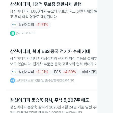
상신이디피, 1천억 무보증 전환사채 발행
상신이디피가 1,000억원 규모의 무보증 사모 전환사채를 발행했습니다. 
고 주식 희석 영향도 예상됩니다.
상신이디피
+11.31%
공시
26.04.30
|
상신이디피, 북미 ESS·중국 전기차 수혜 기대
상신이디피가 에너지저장장치와 전기차 핵심 부품을 설계부터 운영까지 공
보고 있습니다. 전기차 부문은 중국 고객사와 협력 확대가 기대됩니다.
상신이디피
+11.31%
ESS
+4.80%
와이즈클럽&노다지IR
[노다지IR노트] 컨콜/탐방/주담통화
26.04.30
|
상신이디피 문승욱 감사, 주식 5,267주 매도
상신이디피 문승욱 감사가 2026년 4월 24일 기준 임원 주식 보유 현황을
일까지 5,267주를 매도해 1,000주만 남겼습니다.