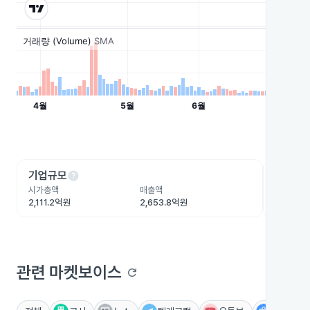
help
he
기업규모
수익성
시가총액
매출액
영업이익
2,111.2억원
2,653.8억원
169.4억
관련 마켓보이스
refresh