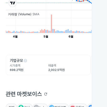
help
he
기업규모
수익성
시가총액
매출액
영업이익
698.2억원
2,002.5억원
-207.5
관련 마켓보이스
refresh