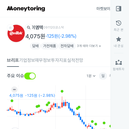
right_panel_open
마켓보이스
종목
history
star
search
이엠텍
091120
코스닥
최근 본
4,075원
-125원(-2.98%)
star
담배
가전제품
전자담배
3개 테마 더보기
add
내 관심
브리프
기업정보
재무정보
투자지표
실적전망
partner_exchange
함께투자
keyboard_arrow_down
주요 이슈
1분
일
주
월
분