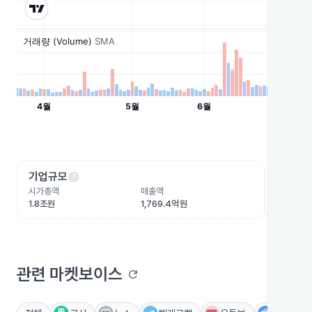
help
he
기업규모
수익성
시가총액
매출액
영업이익
1.8조원
1,769.4억원
237.6억
관련 마켓보이스
refresh