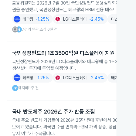
금융위원회는 2026년 7월 30일 국민성장펀드 운용심의회에서 LG디
원을 승인했고, 국민성장펀드는 테크윙의 HBM 전용 테스트 장비 시설
테크윙
-1.25%
LG디스플레이
-2.45%
디스플레이
-
7건의 연관 소식
6일 전
|
국민성장펀드의 1조3500억원 디스플레이 지원
국민성장펀드가 2026년 LG디스플레이와 테크윙에 총 1조3500억
생산설비 투자에 투입될 예정입니다.
테크윙
-1.25%
LG디스플레이
-2.45%
돼지바
돼지바
1주 전
|
국내 반도체주 2026년 주가 반등 조짐
국내 주요 반도체 기업들이 2026년 25만 원대 후반에서 30만 원대
보이고 있습니다. 외국인 수급 변화와 HBM 가격 상승, 공급 부족 
유지 여부가 주목됩니다.