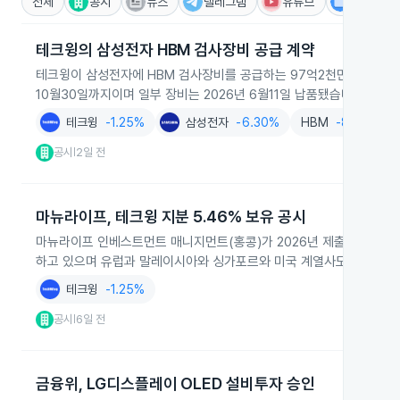
전체
공시
뉴스
텔레그램
유튜브
IR
테크윙의 삼성전자 HBM 검사장비 공급 계약
테크윙이 삼성전자에 HBM 검사장비를 공급하는 97억2천만원 규모 계약
10월30일까지이며 일부 장비는 2026년 6월11일 납품됐습니다.
테크윙
-1.25%
삼성전자
-6.30%
HBM
-8.33%
공시
2일 전
|
마뉴라이프, 테크윙 지분 5.46% 보유 공시
마뉴라이프 인베스트먼트 매니지먼트(홍콩)가 2026년 제출한 대량보유상
하고 있으며 유럽과 말레이시아와 싱가포르와 미국 계열사도 일부 주식
테크윙
-1.25%
공시
6일 전
|
금융위, LG디스플레이 OLED 설비투자 승인