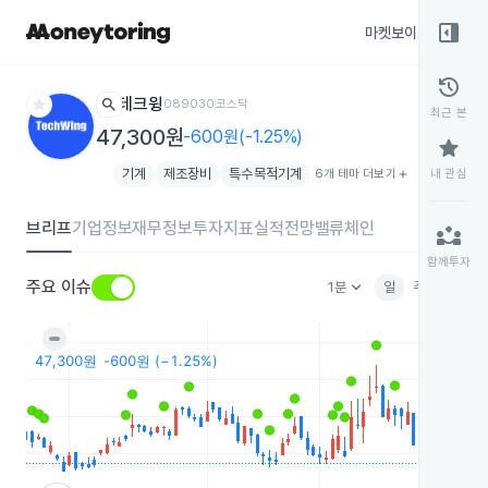
right_panel_open
마켓보이스
종목
history
star
search
테크윙
089030
코스닥
최근 본
47,300원
-600원(-1.25%)
star
기계
제조장비
특수목적기계
6개 테마 더보기
add
내 관심
브리프
기업정보
재무정보
투자지표
실적전망
밸류체인
partner_exchange
함께투자
keyboard_arrow_down
주요 이슈
1분
일
주
월
분