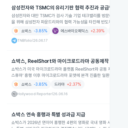
삼성전자와 TSMC의 유리기판 협력 추진과 공급망 다변
삼성전자와 대만 TSMC가 검사 기술 기업 테크밸리를 방문해 반도체 유리
을 위해 삼성전자 파운드리와의 협력 가능성을 타진해 반도체 공급망 
쇼박스
-3.85%
에스바이오메딕스
+2.39%
인벤티
TNBfolio
26.06.17
|
쇼박스, ReelShort와 마이크로드라마 공동제작 계약
쇼박스가 미국 마이크로드라마 플랫폼 ReelShort와 공동 제작 계약을
스휴마' 흥행 이후 마이크로드라마 포맷에 본격 진출한 일환입니다.
쇼박스
-3.85%
드라마
+2.37%
Hollywood Reporter
26.06.16
|
쇼박스 연속 흥행과 특별 성과급 지급
쇼박스가 2026년 연이어 흥행한 4편의 영화로 국내 영화 시장 점유율