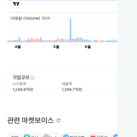
help
he
기업규모
수익성
시가총액
매출액
영업이익
1,248.8억원
1,298.7억원
114.3억
관련 마켓보이스
refresh