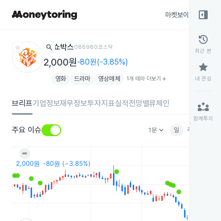
right_panel_open
마켓보이스
종목
history
star
search
쇼박스
086980
코스닥
최근 본
2,000원
-80원(-3.85%)
star
영화
드라마
영상매체
1개 테마 더보기
add
내 관심
브리프
기업정보
재무정보
투자지표
실적전망
밸류체인
partner_exchange
함께투자
keyboard_arrow_down
주요 이슈
1분
일
주
월
분