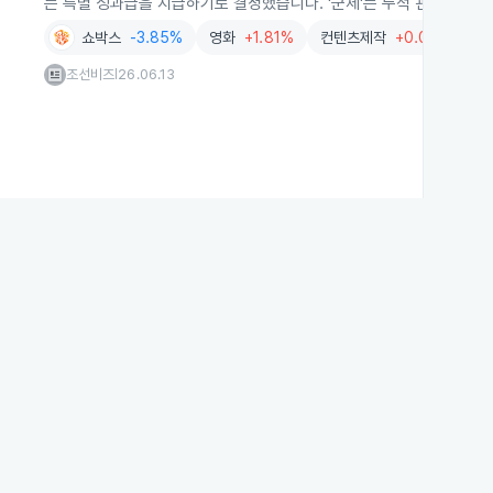
는 특별 성과급을 지급하기로 결정했습니다. '군체'는 누적 관객 약 50
쇼박스
-3.85%
영화
+1.81%
컨텐츠제작
+0.08%
영
조선비즈
26.06.13
|