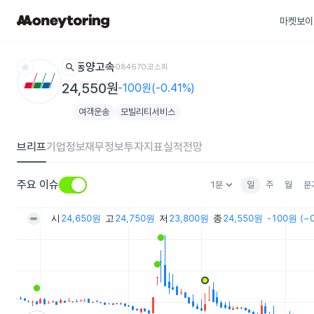
마켓보이
star
search
동양고속
084670
코스피
24,550원
-100원(-0.41%)
여객운송
모빌리티서비스
브리프
기업정보
재무정보
투자지표
실적전망
keyboard_arrow_down
주요 이슈
1분
일
주
월
분