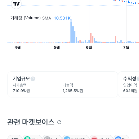
help
he
기업규모
수익성
시가총액
매출액
영업이익
710.9억원
1,265.5억원
60.1억원
관련 마켓보이스
refresh