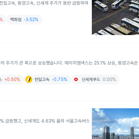
 천일고속, 동양고속, 신세계 주가가 동반 급등하며
9%
백화점
-3.52%
 주가가 큰 폭으로 상승했습니다. 에이치엠넥스는 25.1% 상승, 동양고속은 2
스
+0.50%
천일고속
-0.75%
신세계푸드
0.00%
49% 급등했고, 신세계도 4.63% 올라 서울고속버스