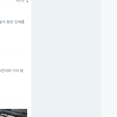
swap_vert
최신순
목들이 동반 강세를
G전자와 기아 등