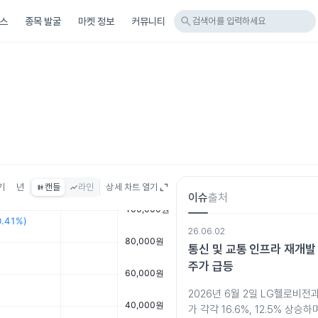
search
스
종목 발굴
마켓 정보
커뮤니티
검색어를 입력하세요
기
년
캔들
라인
상세 차트 열기
이슈
출처
26.06.02
통신 및 교통 인프라 재개발
주가 급등
2026년 6월 2일 LG헬로비전
가 각각 16.6%, 12.5% 상승