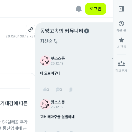
right_panel_open
로그인
history
expand_circle_right
동양고속
의 커뮤니티
최근 본
26.08.07 09:12 KST
star
swap_vert
최신순
내 관심
핫소스통
add
팔로우
partner_exchange
25.12.19
함께투자
아 오늘이구나
thumb_up
content_copy
2
2
핫소스통
add
팔로우
 기대감에 따른
25.12.12
고터 테마주들 살벌하네
과 SK텔레콤 주가
하며 통신업계에 긍