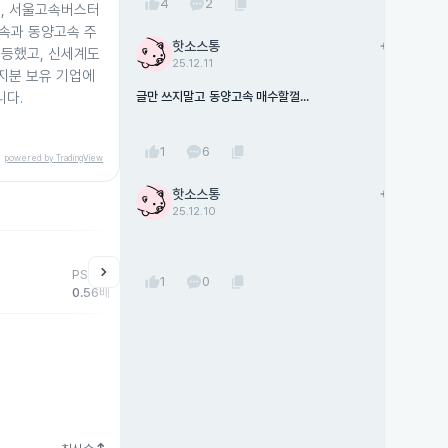
thumb_up
content_copy
4
2
한, 서울고속버스터
속과 동양고속 주
핫소스통
add
팔로우
 급등했고, 신세계도
25.12.11
 지분 보유 기업에
니다.
글만 쓰지말고 동양고속 매수할껄...
thumb_up
content_copy
1
6
powered by TradingView
핫소스통
add
팔로우
25.12.10
help
매매동향
chevron_right
PSR
외국인
기관
개
thumb_up
content_copy
1
0
0.56배
949주
1주
-7