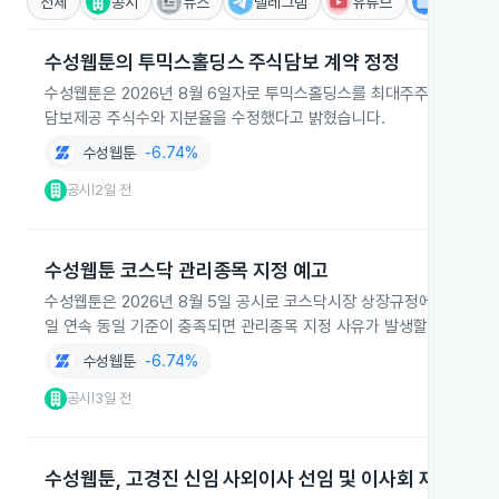
전체
공시
뉴스
텔레그램
유튜브
IR
수성웹툰의 투믹스홀딩스 주식담보 계약 정정
수성웹툰은 2026년 8월 6일자로 투믹스홀딩스를 최대주주로 하는 
담보제공 주식수와 지분율을 수정했다고 밝혔습니다.
수성웹툰
-6.74%
공시
2일 전
|
수성웹툰 코스닥 관리종목 지정 예고
수성웹툰은 2026년 8월 5일 공시로 코스닥시장 상장규정에 따라 보통
일 연속 동일 기준이 충족되면 관리종목 지정 사유가 발생할 수 있음을
수성웹툰
-6.74%
공시
3일 전
|
수성웹툰, 고경진 신임 사외이사 선임 및 이사회 재구성