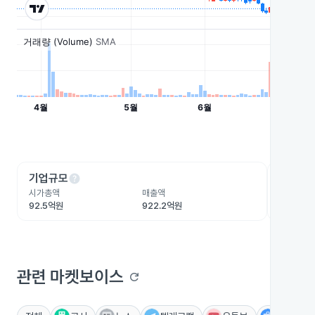
help
he
기업규모
수익성
시가총액
매출액
영업이익
92.5억원
922.2억원
45.6억원
관련 마켓보이스
refresh