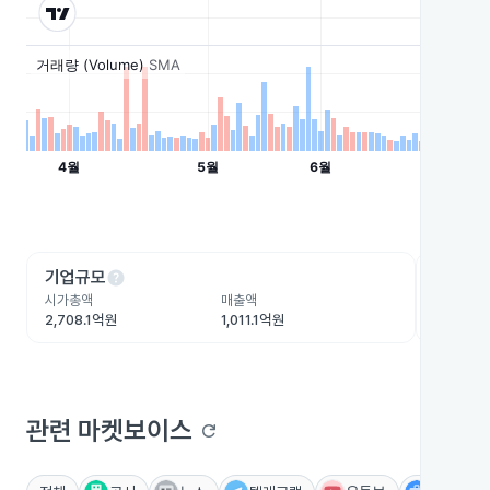
help
he
기업규모
수익성
시가총액
매출액
영업이익
2,708.1억원
1,011.1억원
130.4억
관련 마켓보이스
refresh