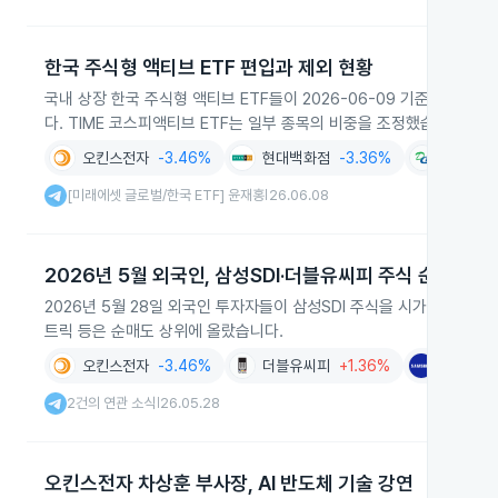
한국 주식형 액티브 ETF 편입과 제외 현황
국내 상장 한국 주식형 액티브 ETF들이 2026-06-09 기준으로 
다. TIME 코스피액티브 ETF는 일부 종목의 비중을 조정했습니다.
오킨스전자
-3.46%
현대백화점
-3.36%
디앤디파
[미래에셋 글로벌/한국 ETF] 윤재홍
26.06.08
|
2026년 5월 외국인, 삼성SDI·더블유씨피 주식 순매수
2026년 5월 28일 외국인 투자자들이 삼성SDI 주식을 시가총액 대비
트릭 등은 순매도 상위에 올랐습니다.
오킨스전자
-3.46%
더블유씨피
+1.36%
삼성SDI
2건의 연관 소식
26.05.28
|
오킨스전자 차상훈 부사장, AI 반도체 기술 강연