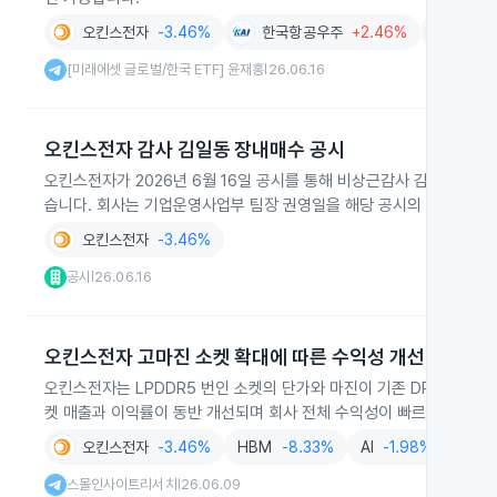
오킨스전자
-3.46%
한국항공우주
+2.46%
대덕
[미래에셋 글로벌/한국 ETF] 윤재홍
26.06.16
|
오킨스전자 감사 김일동 장내매수 공시
오킨스전자가 2026년 6월 16일 공시를 통해 비상근감사 김일동이 20
습니다. 회사는 기업운영사업부 팀장 권영일을 해당 공시의 담당자로 
오킨스전자
-3.46%
공시
26.06.16
|
오킨스전자 고마진 소켓 확대에 따른 수익성 개선
오킨스전자는 LPDDR5 번인 소켓의 단가와 마진이 기존 DRAM보다 높
켓 매출과 이익률이 동반 개선되며 회사 전체 수익성이 빠르게 향상하
오킨스전자
-3.46%
HBM
-8.33%
AI
-1.98%
메모
스몰인사이트리서치
26.06.09
|