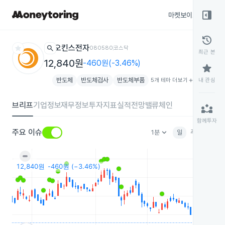
right_panel_open
마켓보이스
종목
history
star
search
오킨스전자
080580
코스닥
최근 본
12,840원
-460원(-3.46%)
star
반도체
반도체검사
반도체부품
5개 테마 더보기
add
내 관심
브리프
기업정보
재무정보
투자지표
실적전망
밸류체인
partner_exchange
함께투자
keyboard_arrow_down
주요 이슈
1분
일
주
월
분