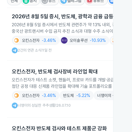
전체
공시
뉴스
텔레그램
유튜브
IR
2026년 8월 5일 증시, 반도체, 광학과 금융 급등
2026년 8월 5일 증시에서 반도체 관련주가 약 13% 내외, 광학·광
중국산 광트랜시버 수입 금지 추진 소식과 대형 수주 소식이 영향을 미
오킨스전자
-3.46%
오이솔루션
-10.93%
광전자
2건의 연관 소식
1일 전
|
오킨스전자, 반도체 검사장비 라인업 확대
오킨스전자가 테스트 소켓, 핸들러, 프로브 카드를 개발·공급하며 국내
첨단 공정 대응 신제품 라인업을 확대해 기술 포트폴리오를 강화하며 
오킨스전자
-3.46%
반도체
-5.22%
너쟁이의 성실한 추
너쟁이의 성실한 추추생활
26.07.10
|
오킨스전자 반도체 검사와 테스트 제품군 강화