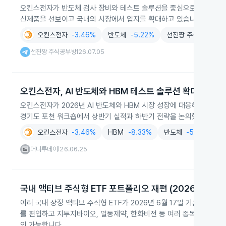
오킨스전자가 반도체 검사 장비와 테스트 솔루션을 중심으로 제품군을 
신제품을 선보이고 국내외 시장에서 입지를 확대하고 있습니다.
오킨스전자
-3.46%
반도체
-5.22%
선진짱 주식공부방
선진짱 주식공부방
26.07.05
|
오킨스전자, AI 반도체와 HBM 테스트 솔루션 확대
오킨스전자가 2026년 AI 반도체와 HBM 시장 성장에 대응해 핵심 
경기도 포천 워크숍에서 상반기 실적과 하반기 전략을 논의했습니다.
오킨스전자
-3.46%
HBM
-8.33%
반도체
-5.22%
A
머니투데이
26.06.25
|
국내 액티브 주식형 ETF 포트폴리오 재편 (2026-06-17
여러 국내 상장 액티브 주식형 ETF가 2026년 6월 17일 기준으로
를 편입하고 지투지바이오, 일동제약, 한화비전 등 여러 종목을 편출했습
인 가능합니다.