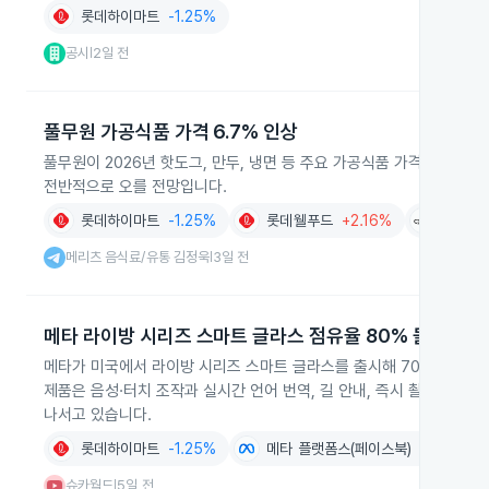
롯데하이마트
-1.25%
공시
2일 전
|
풀무원 가공식품 가격 6.7% 인상
풀무원이 2026년 핫도그, 만두, 냉면 등 주요 가공식품 가격을 평균
전반적으로 오를 전망입니다.
롯데하이마트
-1.25%
롯데웰푸드
+2.16%
CJ제
메리츠 음식료/유통 김정욱
3일 전
|
메타 라이방 시리즈 스마트 글라스 점유율 80% 돌파
메타가 미국에서 라이방 시리즈 스마트 글라스를 출시해 700만 대 이
제품은 음성·터치 조작과 실시간 언어 번역, 길 안내, 즉시 촬영 등 A
나서고 있습니다.
롯데하이마트
-1.25%
메타 플랫폼스(페이스북)
+0.14%
슈카월드
5일 전
|