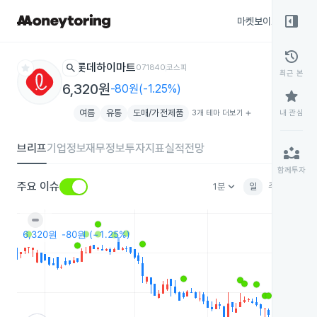
right_panel_open
마켓보이스
종목
history
star
search
롯데하이마트
071840
코스피
최근 본
6,320원
-80원(-1.25%)
star
여름
유통
도매/가전제품
3개 테마 더보기
add
내 관심
브리프
기업정보
재무정보
투자지표
실적전망
partner_exchange
함께투자
keyboard_arrow_down
주요 이슈
1분
일
주
월
분