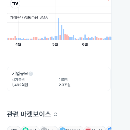
help
he
기업규모
수익성
시가총액
매출액
영업이익
1,492억원
2.3조원
59.2억원
관련 마켓보이스
refresh