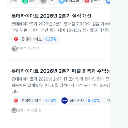
전체
공시
뉴스
텔레그램
유튜브
IR
롯데하이마트 2026년 2분기 실적 개선
롯데하이마트가 2026년 2분기 총매출 7,339억 원을 기록하고 영업이
바일 부문 매출이 전년 동기 대비 13~15% 증가했고 디지털 전환과 A
롯데하이마트
-1.25%
더팩트
6시간 전
|
롯데하이마트 2026년 2분기 매출 회복과 수익성 둔화
롯데하이마트가 2026년 2분기 IT·모바일과 온라인 판매 중심으로 
회복에는 실패했습니다. 6월 삼성전자 가전 구매액의 20%를 디지털
니다.
롯데하이마트
-1.25%
삼성전자
-6.30%
가전제품
-1
블로터
11시간 전
|