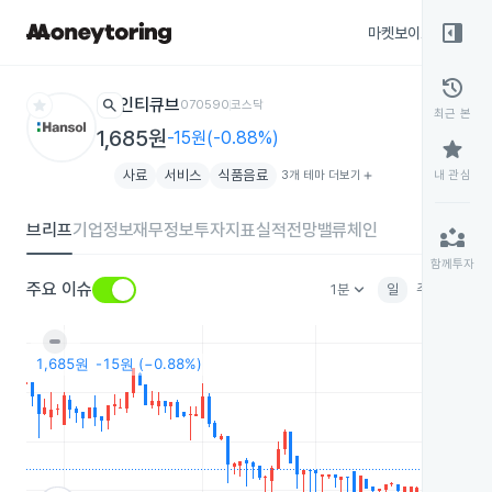
right_panel_open
마켓보이스
종목
history
star
search
인티큐브
070590
코스닥
최근 본
1,685원
-15원(-0.88%)
star
사료
서비스
식품음료
3개 테마 더보기
add
내 관심
브리프
기업정보
재무정보
투자지표
실적전망
밸류체인
partner_exchange
함께투자
keyboard_arrow_down
주요 이슈
1분
일
주
월
분