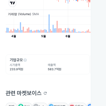
help
he
기업규모
수익성
시가총액
매출액
영업이익
233.9억원
583.7억원
-19.9억
관련 마켓보이스
refresh