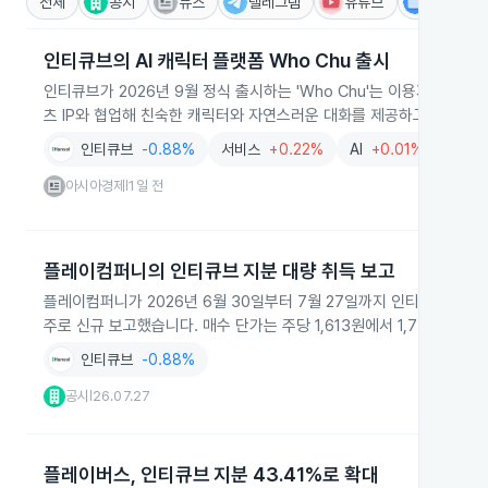
전체
공시
뉴스
텔레그램
유튜브
IR
인티큐브의 AI 캐릭터 플랫폼 Who Chu 출시
인티큐브가 2026년 9월 정식 출시하는 'Who Chu'는 이용자와 정서
츠 IP와 협업해 친숙한 캐릭터와 자연스러운 대화를 제공하고 기업용 
인티큐브
-0.88%
서비스
+0.22%
AI
+0.01%
생성형
아시아경제
1일 전
|
플레이컴퍼니의 인티큐브 지분 대량 취득 보고
플레이컴퍼니가 2026년 6월 30일부터 7월 27일까지 인티큐브 보통주
주로 신규 보고했습니다. 매수 단가는 주당 1,613원에서 1,774원
인티큐브
-0.88%
공시
26.07.27
|
플레이버스, 인티큐브 지분 43.41%로 확대