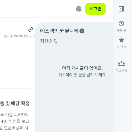
right_panel_open
로그인
history
expand_circle_right
에스텍
의 커뮤니티
최근 본
26.08.06 06:09 KST
star
swap_vert
최신순
내 관심
partner_exchange
아직 게시글이 없어요.
함께투자
에스텍의 첫 글을 남겨 보세요.
매출 및 배당 확정
두 매출 4,681억
 416억 원을 보고
0원 현금배당과 시