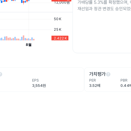
가배당률 5.3%를 확정했으며,
재선임과 정관 변경도 승인되었
lp
help
가치평가
EPS
PER
PBR
원
3,554원
3.52배
0.44