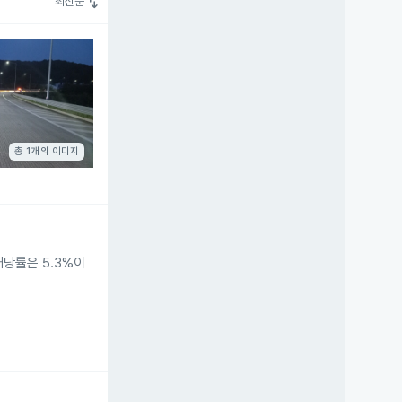
swap_vert
최신순
총 1개의 이미지
배당률은 5.3%이