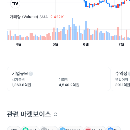
help
he
기업규모
수익성
시가총액
매출액
영업이익
1,363.8억원
4,540.2억원
391.1억
관련 마켓보이스
refresh