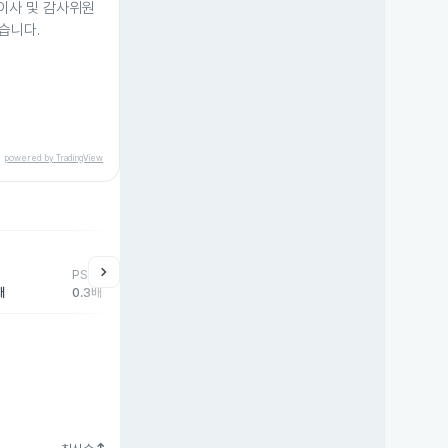
 이사 및 감사위원
습니다.
powered by TradingView
help
매매동향
chevron_right
PSR
외국인
기관
개
배
0.3배
-1,276주
-4주
48