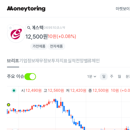
마켓보이
star
search
에스텍
069510
코스닥
12,500원
10원(+0.08%)
가전제품
전자제품
브리프
기업정보
재무정보
투자지표
실적전망
밸류체인
keyboard_arrow_down
주요 이슈
1분
일
주
월
분