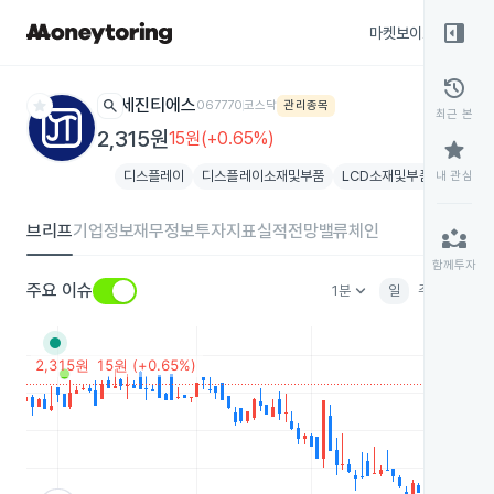
right_panel_open
마켓보이스
종목
history
star
search
세진티에스
067770
코스닥
관리종목
최근 본
2,315원
15원(+0.65%)
star
디스플레이
디스플레이소재및부품
LCD소재및부품
내 관심
브리프
기업정보
재무정보
투자지표
실적전망
밸류체인
partner_exchange
함께투자
keyboard_arrow_down
주요 이슈
1분
일
주
월
분