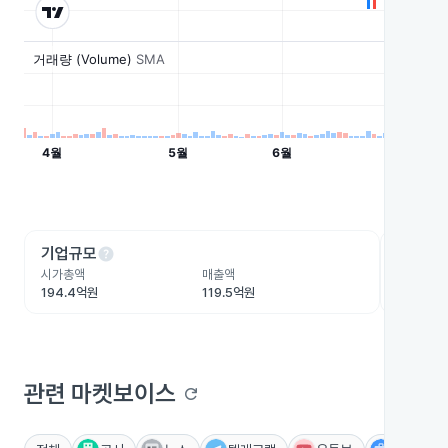
help
he
기업규모
수익성
시가총액
매출액
영업이익
194.4억원
119.5억원
1.9억원
관련 마켓보이스
refresh