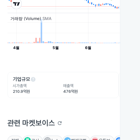
help
he
기업규모
수익성
시가총액
매출액
영업이익
210.9억원
476억원
28.5억원
관련 마켓보이스
refresh