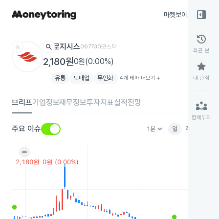
right_panel_open
마켓보이스
종목
history
star
search
로지시스
067730
코스닥
최근 본
2,180원
0원(0.00%)
star
유통
도매업
무인화
4개 테마 더보기
add
내 관심
브리프
기업정보
재무정보
투자지표
실적전망
partner_exchange
함께투자
keyboard_arrow_down
주요 이슈
1분
일
주
월
분