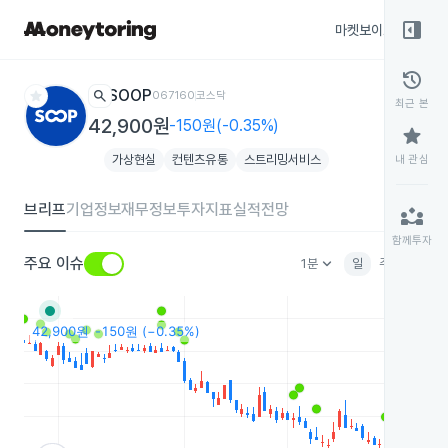
right_panel_open
마켓보이스
종목
history
star
search
SOOP
067160
코스닥
최근 본
42,900원
-150원(-0.35%)
star
가상현실
컨텐츠유통
스트리밍서비스
내 관심
브리프
기업정보
재무정보
투자지표
실적전망
partner_exchange
함께투자
keyboard_arrow_down
주요 이슈
1분
일
주
월
분