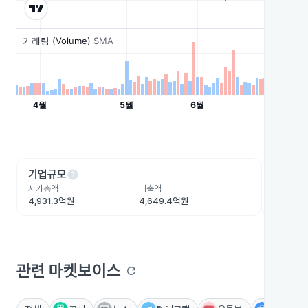
help
he
기업규모
수익성
시가총액
매출액
영업이익
4,931.3억원
4,649.4억원
1,181.2
관련 마켓보이스
refresh