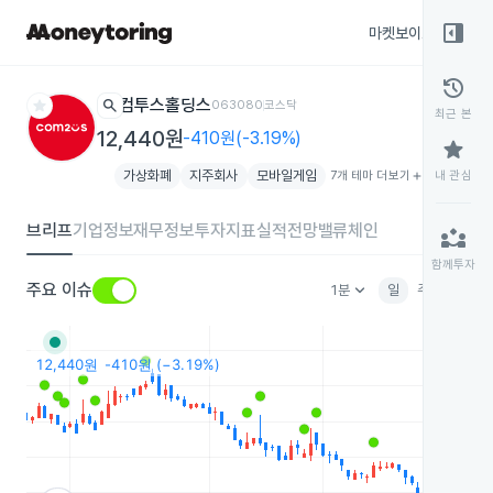
right_panel_open
마켓보이스
종목
history
star
search
컴투스홀딩스
063080
코스닥
최근 본
12,440원
-410원(-3.19%)
star
가상화폐
지주회사
모바일게임
7개 테마 더보기
add
내 관심
브리프
기업정보
재무정보
투자지표
실적전망
밸류체인
partner_exchange
함께투자
keyboard_arrow_down
주요 이슈
1분
일
주
월
분