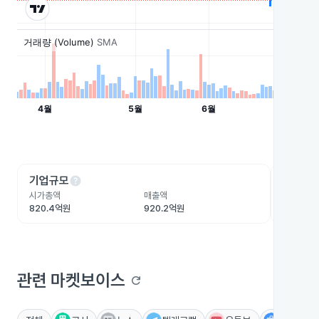
help
he
기업규모
수익성
시가총액
매출액
영업이익
820.4억원
920.2억원
-133.4
관련 마켓보이스
refresh