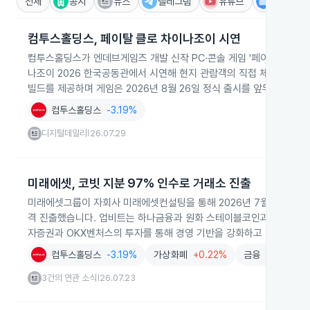
전체
공시
뉴스
텔레그램
유튜브
IR
컴투스홀딩스, 페이탈 클로 차이나조이 시연
컴투스홀딩스가 엔데브게임즈 개발 신작 PC·콘솔 게임 '페이탈 클로'를 
나조이 2026 한국공동관에서 시연해 현지 관람객의 직접 체험과 피드
빌드를 제공하며 게임은 2026년 8월 26일 정식 출시를 앞두고 있습니
컴투스홀딩스
-3.19%
디지털데일리
26.07.29
|
미래에셋, 코빗 지분 97% 인수로 거래소 진출
미래에셋그룹이 자회사 미래에셋컨설팅을 통해 2026년 7월 코빗 지분
격 진출했습니다. 업비트는 하나금융과 원화 스테이블코인과 해외 송금
자증권과 OKX벤처스의 투자를 통해 경영 기반을 강화하고 있습니다.
컴투스홀딩스
-3.19%
가상화폐
+0.22%
금융
+0.31%
3건의 연관 소식
26.07.23
|