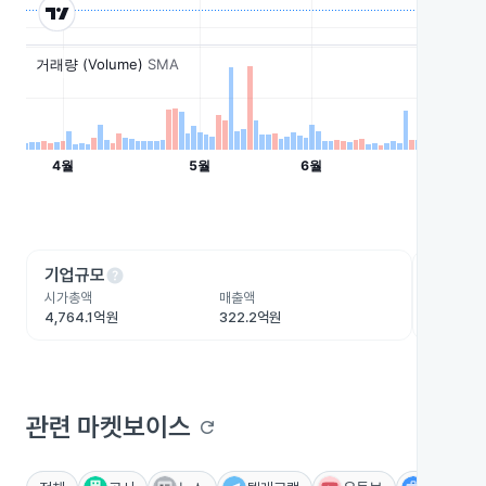
help
he
기업규모
수익성
시가총액
매출액
영업이익
4,764.1억원
322.2억원
-69.5억
관련 마켓보이스
refresh