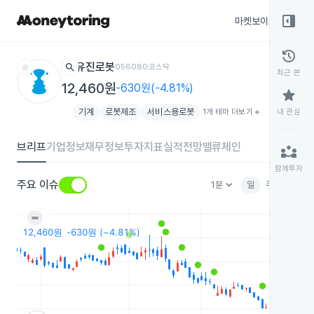
right_panel_open
마켓보이스
종목
history
star
search
유진로봇
056080
코스닥
최근 본
12,460원
-630원(-4.81%)
star
기계
로봇제조
서비스용로봇
1개 테마 더보기
add
내 관심
브리프
기업정보
재무정보
투자지표
실적전망
밸류체인
partner_exchange
함께투자
keyboard_arrow_down
주요 이슈
1분
일
주
월
분