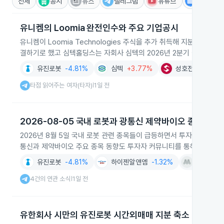
전체
공시
뉴스
텔레그램
유튜브
IR
유니켐의 Loomia 완전인수와 주요 기업공시
유니켐이 Loomia Technologies 주식을 추가 취득해 지분율을
결하기로 했고 심텍홀딩스는 자회사 심텍의 2026년 2분기 실적과 하
유진로봇
-4.81%
심텍
+3.77%
성호전자
-1.09
타점 읽어주는 여자(타자)
1일 전
|
2026-08-05 국내 로봇과 광통신 제약바이오 종목 급등
2026년 8월 5일 국내 로봇 관련 종목들이 급등하면서 투자심리가 
통신과 제약바이오 주요 종목 동향도 투자자 커뮤니티를 통해 확산됐습
유진로봇
-4.81%
하이젠알앤엠
-1.32%
마키나락
4건의 연관 소식
1일 전
|
유한회사 시만의 유진로봇 시간외매매 지분 축소