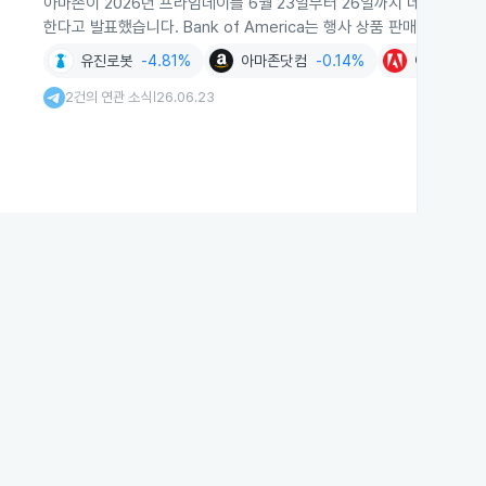
아마존이 2026년 프라임데이를 6월 23일부터 26일까지 네 날간 개최하
한다고 발표했습니다. Bank of America는 행사 상품 판매액을 216
유진로봇
-4.81%
아마존닷컴
-0.14%
어도비
+0
2건의 연관 소식
26.06.23
|