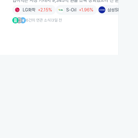
업이익은 시장 기대치 9,345억 원을 소폭 상회했으나 전 분기 대비 2
LG화학
+2.15%
S-Oil
+1.96%
삼성SDI
-0.47
6건의 연관 소식
3일 전
|