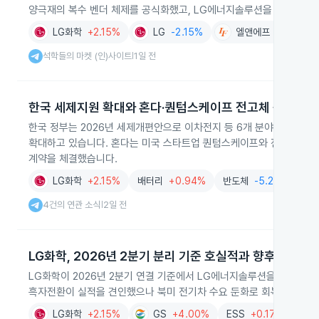
양극재의 복수 벤더 체제를 공식화했고, LG에너지솔루션을 통한 현대
LG화학
+2.15%
LG
-2.15%
엘앤에프
0.00%
석학들의 마켓 (인)사이트
1일 전
|
한국 세제지원 확대와 혼다·퀀텀스케이프 전고체 공동연구
한국 정부는 2026년 세제개편안으로 이차전지 등 6개 분야에 생산량
확대하고 있습니다. 혼다는 미국 스타트업 퀀텀스케이프와 전고체 배터
계약을 체결했습니다.
LG화학
+2.15%
배터리
+0.94%
반도체
-5.22%
2
4건의 연관 소식
2일 전
|
LG화학, 2026년 2분기 분리 기준 호실적과 향후 계획
LG화학이 2026년 2분기 연결 기준에서 LG에너지솔루션을 제외한 
흑자전환이 실적을 견인했으나 북미 전기차 수요 둔화로 회복은 지연되
LG화학
+2.15%
GS
+4.00%
ESS
+0.17%
LFP