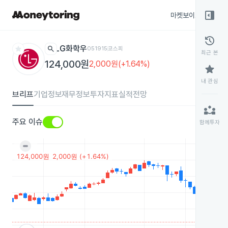
right_panel_open
마켓보이스
종목
history
star
search
LG화학우
051915
코스피
최근 본
124,000원
2,000원(+1.64%)
star
내 관심
브리프
기업정보
재무정보
투자지표
실적전망
partner_exchange
주요 이슈
함께투자