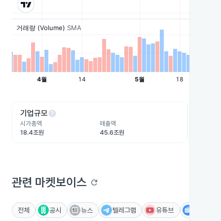
help
he
기업규모
수익성
시가총액
매출액
영업이익
18.4조원
45.6조원
-9,532
관련 마켓보이스
refresh
전체
공시
뉴스
텔레그램
유튜브
IR