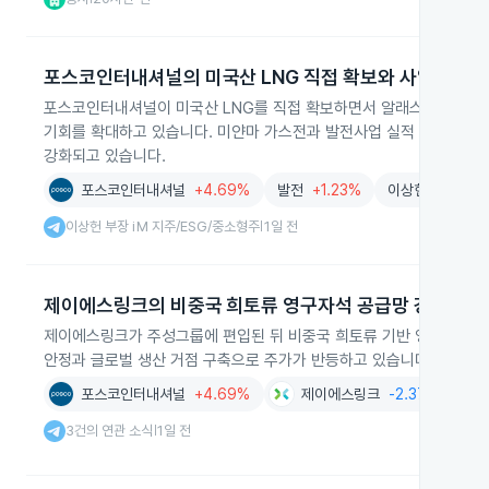
포스코인터내셔널의 미국산 LNG 직접 확보와 사업 확대
포스코인터내셔널이 미국산 LNG를 직접 확보하면서 알래스카 등 현지
기회를 확대하고 있습니다. 미얀마 가스전과 발전사업 실적 개선 기대
강화되고 있습니다.
포스코인터내셔널
+4.69%
발전
+1.23%
이상헌 부장 iM
이상헌 부장 iM 지주/ESG/중소형주
1일 전
|
제이에스링크의 비중국 희토류 영구자석 공급망 강화
제이에스링크가 주성그룹에 편입된 뒤 비중국 희토류 기반 영구자석 양
안정과 글로벌 생산 거점 구축으로 주가가 반등하고 있습니다.
포스코인터내셔널
+4.69%
제이에스링크
-2.37%
스
3건의 연관 소식
1일 전
|