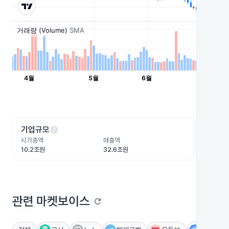
help
he
기업규모
수익성
시가총액
매출액
영업이익
10.2조원
32.6조원
1.2조원
관련 마켓보이스
refresh