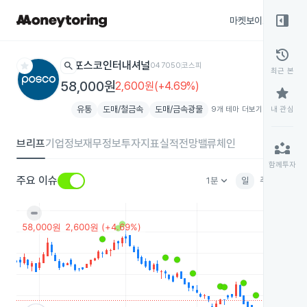
right_panel_open
마켓보이스
종목
history
star
search
포스코인터내셔널
047050
코스피
최근 본
58,000원
2,600원(+4.69%)
star
유통
도매/철금속
도매/금속광물
9개 테마 더보기
add
내 관심
브리프
기업정보
재무정보
투자지표
실적전망
밸류체인
partner_exchange
함께투자
keyboard_arrow_down
주요 이슈
1분
일
주
월
분