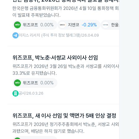
한국은행 금융통화위원회가 2026년 4월 10일 통화정책 회의를 열어 
이 발표돼 주목받았습니다.
위즈코프
0.00%
지엔코
-0.29%
한울소재과학
+
이지스 리서치 (주식 투자 정보 텔레그램)
26.04.09
|
위즈코프, 박노춘·서쌍교 사외이사 선임
위즈코프가 2026년 3월 26일 박노춘과 서쌍교를 사외이사로 선임했습니
33.3%로 유지됐습니다.
위즈코프
0.00%
공시
26.03.26
|
위즈코프, 새 이사 선임 및 액면가 5배 인상 결정
위즈코프가 2026년 정기주주총회에서 박노춘, 서쌍교 사외이사와 서정
과됐으며, 배당은 하지 않기로 했습니다.