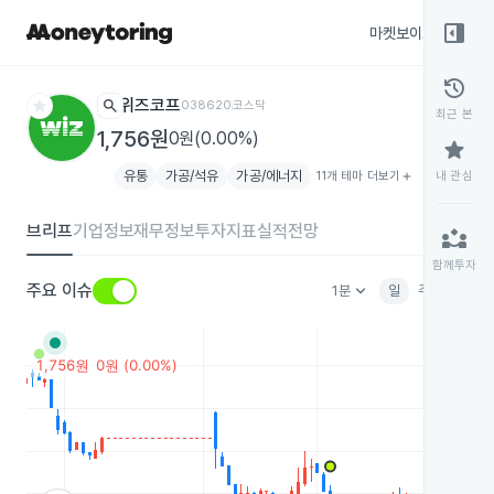
right_panel_open
마켓보이스
종목
history
star
search
위즈코프
038620
코스닥
최근 본
1,756원
0원(0.00%)
star
유통
가공/석유
가공/에너지
11개 테마 더보기
add
내 관심
브리프
기업정보
재무정보
투자지표
실적전망
partner_exchange
함께투자
keyboard_arrow_down
주요 이슈
1분
일
주
월
분