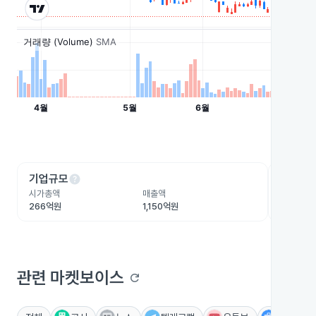
help
he
기업규모
수익성
시가총액
매출액
영업이익
266억원
1,150억원
18.1억원
관련 마켓보이스
refresh