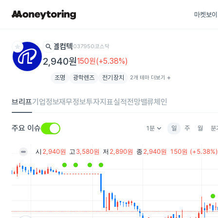
마켓보이
star
search
엘컴텍
037950
코스닥
2,940원
150원(+5.38%)
조명
광학렌즈
전기장치
2개 테마 더보기
add
브리프
기업정보
재무정보
투자지표
실적전망
밸류체인
keyboard_arrow_down
주요 이슈
1분
일
주
월
분