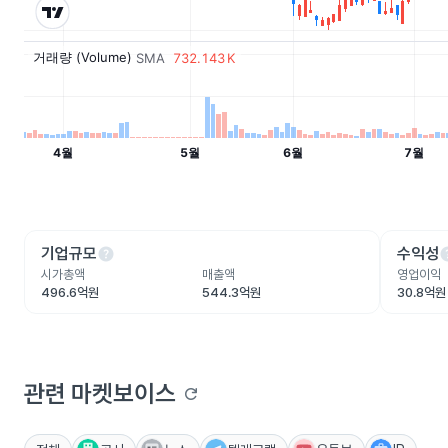
help
he
기업규모
수익성
시가총액
매출액
영업이익
496.6억원
544.3억원
30.8억원
관련 마켓보이스
refresh