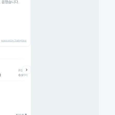
 꼽혔습니다.
powered by TradingView
help
매매동향
chevron_right
PSR
외국인
기관
개
배
0.91배
-34,251주
0주
35