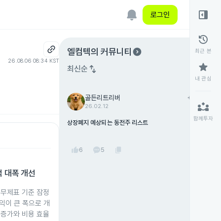
right_panel_open
로그인
history
expand_circle_right
엘컴텍
의 커뮤니티
최근 본
26.08.06 08:34 KST
star
swap_vert
최신순
내 관심
골든리트리버
add
팔로우
partner_exchange
26.02.12
함께투자
상장폐지 예상되는 동전주 리스트
thumb_up
content_copy
6
5
적 대폭 개선
재무제표 기준 잠정
익이 큰 폭으로 개
 증가와 비용 효율