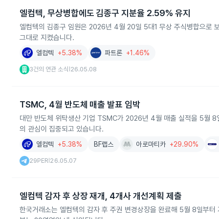
엘컴텍, 무상병합에도 김종구 지분율 2.59% 유지
엘컴텍의 김종구 임원은 2026년 4월 20일 5대1 무상 주식병합으로 
그대로 지켰습니다.
엘컴텍
+5.38%
파트론
+1.46%
3건의 연관 소식
26.05.08
|
TSMC, 4월 반도체 매출 발표 임박
대만 반도체 위탁생산 기업 TSMC가 2026년 4월 매출 실적을 5월
의 관심이 집중되고 있습니다.
엘컴텍
+5.38%
BF랩스
아로마티카
+29.90%
29PER
26.05.07
|
엘컴텍 감자 후 상장 재개, 4개사 개선계획 제출
한국거래소는 엘컴텍의 감자 후 주권 변경상장을 완료해 5월 8일부터