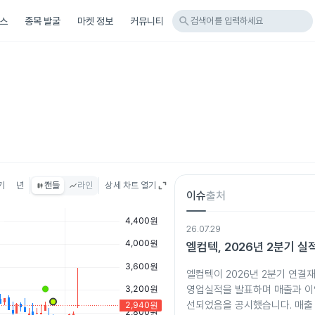
search
스
종목 발굴
마켓 정보
커뮤니티
검색어를 입력하세요
기
년
캔들
라인
상세 차트 열기
이슈
출처
26.07.29
엘컴텍, 2026년 2분기 실
엘컴텍이 2026년 2분기 연결
영업실적을 발표하며 매출과 이
선되었음을 공시했습니다. 매출