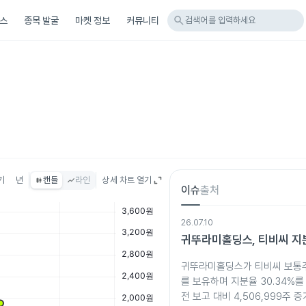
search
스
종목 발굴
마켓 정보
커뮤니티
검색어를 입력하세요
기
년
캔들
라인
상세 차트 열기
이슈
출처
26.07.10
귀뚜라미홀딩스, 티비씨 지
귀뚜라미홀딩스가 티비씨 보통주 
를 보유하며 지분율 30.34%를
전 보고 대비 4,506,999주 