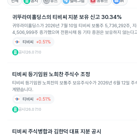
전체
공시
뉴스
텔레그램
유튜브
IR
귀뚜라미홀딩스의 티비씨 지분 보유 신고 30.34%
귀뚜라미홀딩스가 2026년 7월 10일 티비씨 보통주 5,736,292주
4,506,999주 증가했으며 전환사채 등 기타 증권은 보유하지 않는다
티비씨
+0.51%
공시
26.07.10
|
티비씨 등기임원 노희찬 주식수 조정
티비씨 등기임원 노희찬의 보통주 보유주식수가 2026년 6월 12일 주
계됐습니다.
티비씨
+0.51%
공시
26.07.10
|
티비씨 주식병합과 김한덕 대표 지분 공시