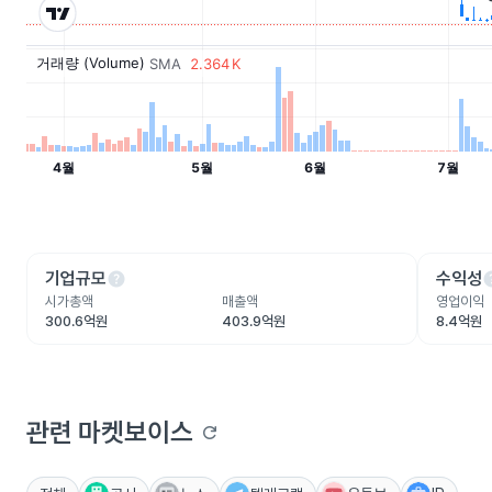
help
he
기업규모
수익성
시가총액
매출액
영업이익
300.6억원
403.9억원
8.4억원
관련 마켓보이스
refresh