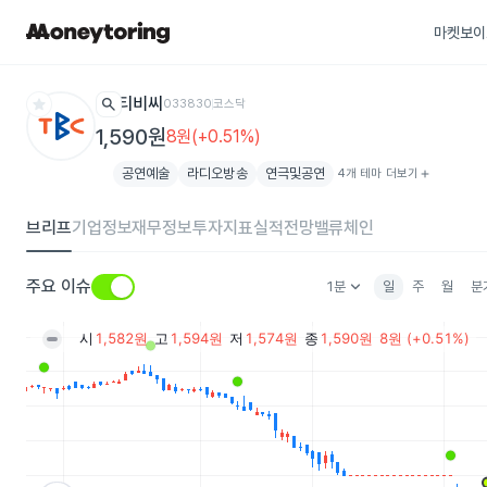
마켓보이
star
search
티비씨
033830
코스닥
1,590원
8원(+0.51%)
공연예술
라디오방송
연극및공연
4개 테마 더보기
add
브리프
기업정보
재무정보
투자지표
실적전망
밸류체인
keyboard_arrow_down
주요 이슈
1분
일
주
월
분