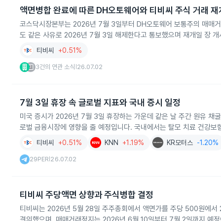
액면병합 완료에 따른 DH오토웨어와 티비씨 주식 거래 재
코스닥시장본부는 2026년 7월 3일부터 DH오토웨어 보통주의 매
도 같은 사유로 2026년 7월 3일 해제한다고 통보했으며 재개일 장 
티비씨
+0.51%
3건의 연관 소식
26.07.02
|
7월 3일 휴장 속 글로벌 지표와 국내 증시 일정
미국 증시가 2026년 7월 3일 휴장하는 가운데 같은 날 주간 원유 채굴
로벌 금융시장에 영향을 줄 예정입니다. 국내에서는 탈모 치료 건강보
티비씨
+0.51%
KNN
+1.19%
KR모터스
-1.20%
29PER
26.07.02
|
티비씨 주당액면 상향과 주식병합 결정
티비씨는 2026년 5월 28일 주주총회에서 액면가를 주당 500원에서 2
결의했으며, 매매거래정지는 2026년 6월 10일부터 7월 2일까지 예정