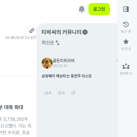
right_panel_open
로그인
history
expand_circle_right
티비씨
의 커뮤니티
최근 본
26.08.09 07:24 KST
star
swap_vert
최신순
내 관심
골든리트리버
add
팔로우
partner_exchange
26.02.12
함께투자
상장폐지 예상되는 동전주 리스트
thumb_up
content_copy
6
5
분 대폭 확대
5,736,292주
 신고했다. 이는 직
증가한 수치로, 주요