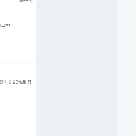
swap_vert
최신순
 보고보다
이 0.85%로 집