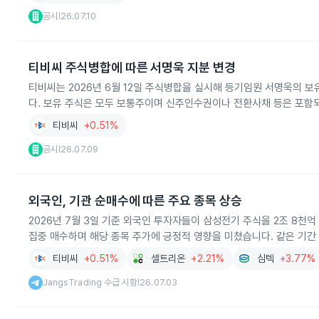
공시
26.07.10
|
티비씨 주식병합에 따른 서명욱 지분 변경
티비씨는 2026년 6월 12일 주식병합을 실시해 등기임원 서명욱의 보유
다. 보유 주식은 모두 보통주이며 신주인수권이나 전환사채 등은 포함
티비씨
+0.51%
공시
26.07.09
|
외국인, 기관 순매수에 따른 주요 종목 상승
2026년 7월 3일 기준 외국인 투자자들이 삼성전기 주식을 2조 8천억
집중 매수하며 해당 종목 주가에 긍정적 영향을 미쳤습니다. 같은 기간
티비씨
+0.51%
셀트리온
+2.21%
심텍
+3.77%
JangsTrading 수급 시황
26.07.03
|