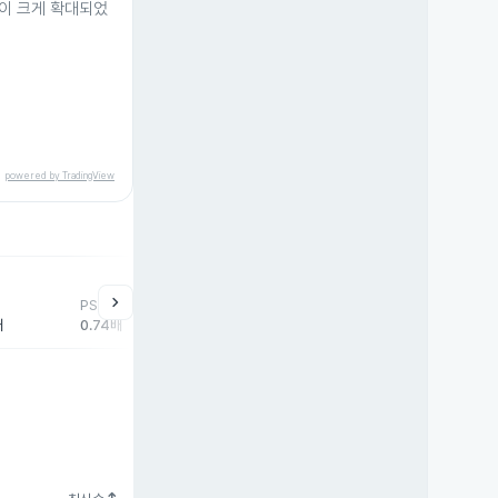
이 크게 확대되었
powered by TradingView
help
매매동향
chevron_right
PSR
외국인
기관
개
배
0.74배
0주
-5주
5주