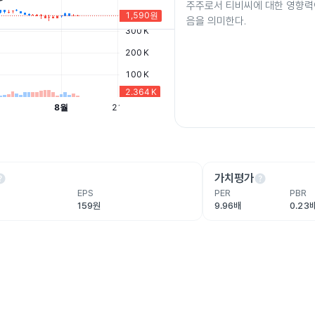
주주로서 티비씨에 대한 영향력
음을 의미한다.
lp
help
가치평가
EPS
PER
PBR
159원
9.96배
0.23