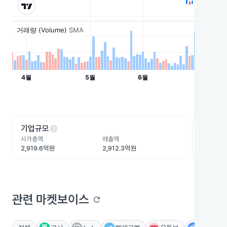
help
he
기업규모
수익성
시가총액
매출액
영업이익
2,919.6억원
2,912.3억원
470.6억
관련 마켓보이스
refresh