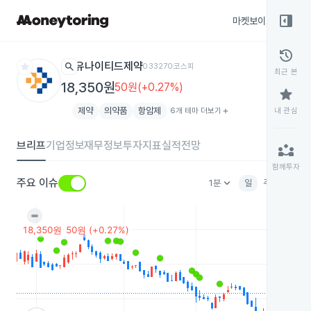
right_panel_open
마켓보이스
종목
history
star
search
유나이티드제약
033270
코스피
최근 본
18,350원
50원(+0.27%)
star
제약
의약품
항암제
6개 테마 더보기
add
내 관심
브리프
기업정보
재무정보
투자지표
실적전망
partner_exchange
함께투자
keyboard_arrow_down
주요 이슈
1분
일
주
월
분