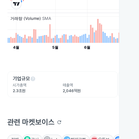
help
he
기업규모
수익성
시가총액
매출액
영업이익
2.3조원
2,046억원
730.3억
관련 마켓보이스
refresh