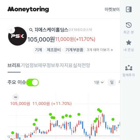
right_panel_open
마켓보이스
종목
history
star
search
피에스케이홀딩스
031980
코스닥
최근 본
105,000원
11,000원(+11.70%)
star
기계
제조장비
기계부분품
3개 테마 더보기
add
내 관심
브리프
기업정보
재무정보
투자지표
실적전망
partner_exchange
함께투자
keyboard_arrow_down
주요 이슈
1분
일
주
월
분