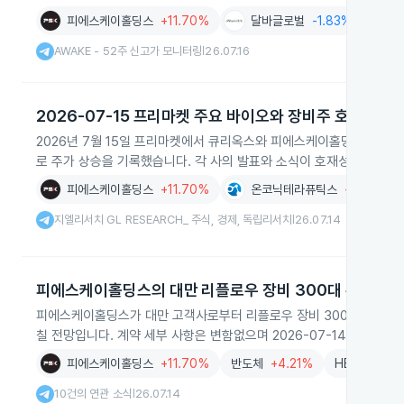
피에스케이홀딩스
+11.70%
달바글로벌
-1.83%
브
AWAKE - 52주 신고가 모니터링
26.07.16
|
2026-07-15 프리마켓 주요 바이오와 장비주 호재 상승
2026년 7월 15일 프리마켓에서 큐리옥스와 피에스케이홀딩스, HL
로 주가 상승을 기록했습니다. 각 사의 발표와 소식이 호재성 이슈로 
피에스케이홀딩스
+11.70%
온코닉테라퓨틱스
+4.41%
지엘리서치 GL RESEARCH_ 주식, 경제, 독립리서치
26.07.14
|
피에스케이홀딩스의 대만 리플로우 장비 300대 수주
피에스케이홀딩스가 대만 고객사로부터 리플로우 장비 300대를 수주해
칠 전망입니다. 계약 세부 사항은 변함없으며 2026-07-14 기준으로
피에스케이홀딩스
+11.70%
반도체
+4.21%
HBM
-0.2
10건의 연관 소식
26.07.14
|