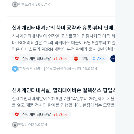
헤럴드경제
26.07.14
|
신세계인터내셔날의 북미 공략과 유통·뷰티 판매 호조
신세계인터내셔날이 연작을 코스트코에 입점시키고 미국 서부 주요 도
다. BGF리테일은 CU의 퀵커머스 매출이 6월 6일부터 12일까지 전년
픽은 이니스프리 PDRN 세럼의 누적 판매가 출시 2년 만에 195만 병
신세계인터내셔날
+1.76%
쿠팡
-0.73%
아모레퍼
[한투증권 김명주] 유통/화장품/생활소비재
26.07.14
|
신세계인터내셔날, 할리데이비슨 컬렉션스 팝업스토어
신세계인터내셔날이 2026년 7월 14일부터 26일까지 서울 성수동에
를 열고 제품 전시와 판매를 진행합니다. 현장에서는 모델들이 직접 
신세계인터내셔날
+1.76%
연합뉴스
26.07.14
|