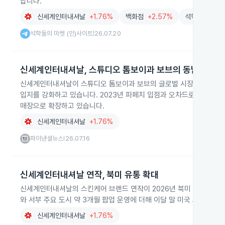
합니다.
신세계인터내셔날
+1.76%
백화점
+2.57%
석학들의 마켓 
석학들의 마켓 (인)사이트
26.07.20
|
신세계인터내셔날, 스튜디오 톰보이과 보브의 동남아 오프
신세계인터내셔날이 스튜디오 톰보이과 보브의 글로벌 시장 진출을 본
입지를 강화하고 있습니다. 2023년 파페치 입점과 오차드로드 메트
매장으로 확장하고 있습니다.
신세계인터내셔날
+1.76%
파이낸셜뉴스
26.07.16
|
신세계인터내셔날 연작, 북미 유통 확대
신세계인터내셔날의 스킨케어 브랜드 연작이 2026년 북미 시장 진출
와 서부 주요 도시 약 3개월 팝업 운영에 더해 이달 말 미국 코스트코
신세계인터내셔날
+1.76%