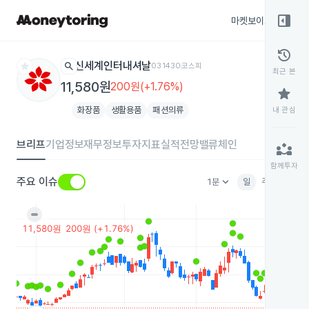
right_panel_open
마켓보이스
종목
history
star
search
신세계인터내셔날
031430
코스피
최근 본
11,580원
200원(+1.76%)
star
화장품
생활용품
패션의류
내 관심
브리프
기업정보
재무정보
투자지표
실적전망
밸류체인
partner_exchange
함께투자
keyboard_arrow_down
주요 이슈
1분
일
주
월
분