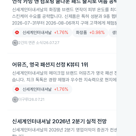
연작 카밍 앤 컴포팅 쿨다운 패드 출시로 여름 공략
신세계인터내셔날의 화장품 브랜드 연작이 피부 온도를 최대 6.7℃ 낮
스킨케어 수요를 공략합니다. 신제품은 특허 성분과 9종 펩타이드, 비
2026-07-31부터 2026-08-06까지 구매 고객에게 체험분을 증정합
신세계인터내셔날
+1.76%
화장품
+0.98%
생활용품
+1
2건의 연관 소식
26.07.27
|
어뮤즈, 영국 패션지 선정 K뷰티 1위
신세계인터내셔날의 메이크업 브랜드 어뮤즈가 영국 패션 전문지에서 '주
습니다. 치크 톡톡은 경량 제형과 우수한 지속력으로 현지에서 호평을
신세계인터내셔날
+1.76%
더구루
26.07.21
|
신세계인터내셔날 2026년 2분기 실적 전망
신세계인터내셔날의 2026년 2분기 영업이익이 증권가 컨센서스에 부합