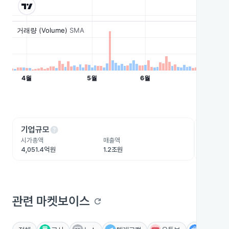
help
he
기업규모
수익성
시가총액
매출액
영업이익
4,051.4억원
1.2조원
6.5억원
관련 마켓보이스
refresh