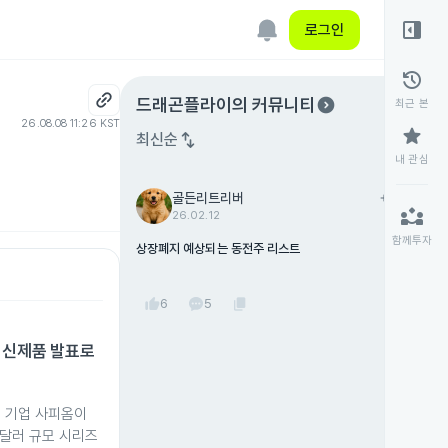
right_panel_open
로그인
history
expand_circle_right
드래곤플라이
의 커뮤니티
최근 본
26.08.08 11:26 KST
star
swap_vert
최신순
내 관심
골든리트리버
add
팔로우
partner_exchange
26.02.12
함께투자
상장폐지 예상되는 동전주 리스트
thumb_up
content_copy
6
5
 신제품 발표로
폼 기업 사피옴이
 달러 규모 시리즈