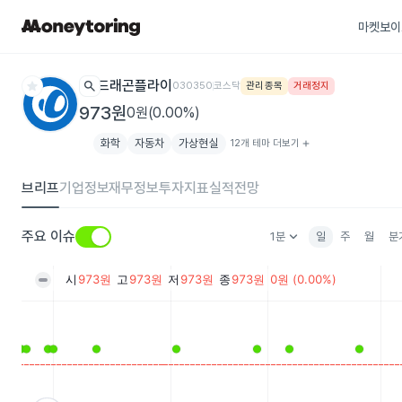
마켓보이
star
search
드래곤플라이
030350
코스닥
관리종목
거래정지
973원
0원(0.00%)
화학
자동차
가상현실
12개 테마 더보기
add
브리프
기업정보
재무정보
투자지표
실적전망
keyboard_arrow_down
주요 이슈
1분
일
주
월
분