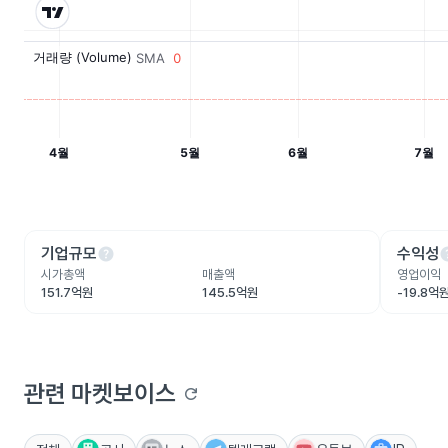
help
he
기업규모
수익성
시가총액
매출액
영업이익
151.7억원
145.5억원
-19.8억
관련 마켓보이스
refresh