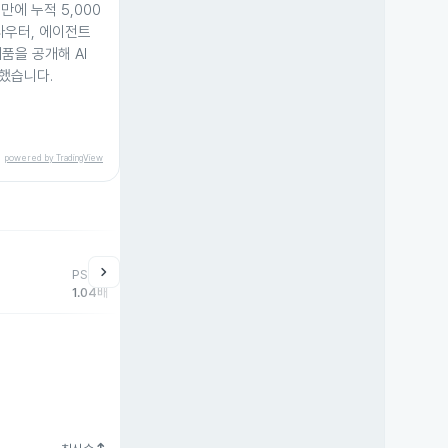
만에 누적 5,000
라우터, 에이전트
품을 공개해 AI
했습니다.
powered by TradingView
help
매매동향
chevron_right
PSR
외국인
기관
개
1.04배
0주
0주
0주