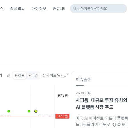
search
스
종목 발굴
마켓 정보
커뮤니티
검색어를 입력하세요
기
년
캔들
라인
상세 차트 열기
이슈
출처
26.08.06
사피옴, 대규모 투자 유치와
AI 플랫폼 시장 주도
미국 AI 에이전트 인프라 플랫
드래곤플라이 주도로 3,500만