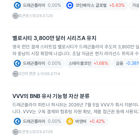
드래곤플라이
0.00%
코인베이스 글로벌
+5.63%
가
토큰포스트
26.07.20
|
벨로시티 3,800만 달러 시리즈A 유치
영국 런던 결제 스타트업 벨로시티가 드래곤플라이 주도의 3,800만 
와 중남미 시장 확장에 나섭니다. 조달 자금은 현지 라이선스 취득과 
드래곤플라이
0.00%
스테이블코인
+1.68%
금융
-0.38
3건의 연관 소식
26.07.14
|
VVV의 BNB 유사 기능형 자산 분류
드래곤플라이 파트너 하시브는 2026년 7월 5일 VVV가 회사 지분
니다. VVV는 구독 결제와 컴퓨팅 자원 확보, 제품 접근권 등에 사용
드래곤플라이
0.00%
비앤비
+0.42%
토큰포스트
26.07.05
|