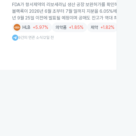
FDA가 항서제약의 리보세라닙 생산 공장 보완허가를 확인하면서 HLB
블랙록이 2026년 6월 초부터 7월 말까지 지분을 6.05%에서 7.15
년 9월 25일 이전에 발표될 예정이며 공매도 잔고가 역대 최대 수준입
HLB
+5.97%
의약품
+1.85%
제약
+1.82%
스몰인
9건의 연관 소식
2일 전
|