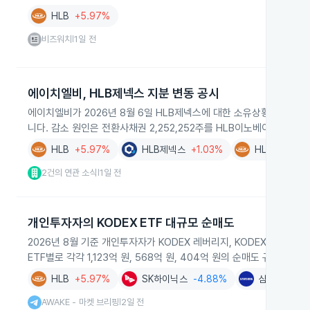
HLB
+5.97%
비즈워치
1일 전
|
에이치엘비, HLB제넥스 지분 변동 공시
에이치엘비가 2026년 8월 6일 HLB제넥스에 대한 소유상황보고서를 제
니다. 감소 원인은 전환사채권 2,252,252주를 HLB이노베이션에 장
HLB
+5.97%
HLB제넥스
+1.03%
HLB이노베이
2건의 연관 소식
1일 전
|
개인투자자의 KODEX ETF 대규모 순매도
2026년 8월 기준 개인투자자가 KODEX 레버리지, KODEX SK하
ETF별로 각각 1,123억 원, 568억 원, 404억 원의 순매도 규모를 
HLB
+5.97%
SK하이닉스
-4.88%
삼성전자
+0
AWAKE - 마켓 브리핑
2일 전
|