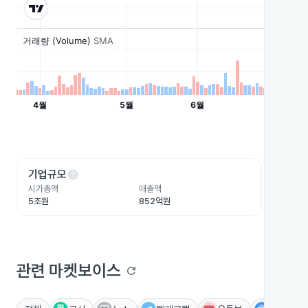
help
he
기업규모
수익성
시가총액
매출액
영업이익
5조원
852억원
-986.5
관련 마켓보이스
refresh