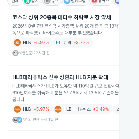
전체
공시
뉴스
텔레그램
유튜브
IR
코스닥 상위 20종목 대다수 하락로 시장 약세
2026년 8월 7일 코스닥 시가총액 상위 20개 종목 중 18개가 하락
폭으로 하락했고 바이오주도 대부분 부진했습니다.
HLB
+5.97%
심텍
+3.77%
서울신문
22시간 전
|
HLB테라퓨틱스 신주 상환과 HLB 지분 확대
HLB테라퓨틱스가 HLB가 보유한 약 110억원 규모 전환사채를 신주 
610만여주를 취득해 지분을 약 7.6%에서 13.5%로 끌어올렸습니다. 
됩니다.
HLB
+5.97%
HLB테라퓨틱스
+0.49%
스몰인사이트
5건의 연관 소식
1일 전
|