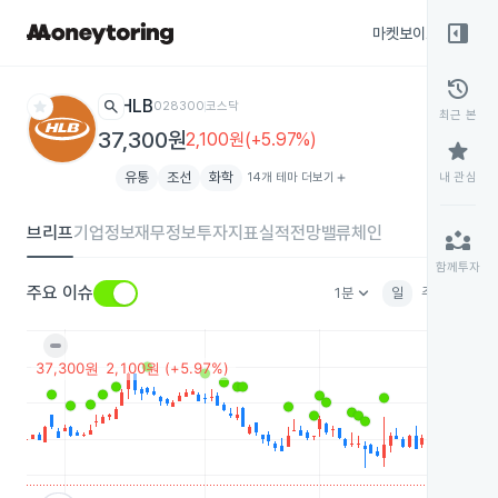
right_panel_open
마켓보이스
종목
history
star
search
HLB
028300
코스닥
최근 본
37,300원
2,100원(+5.97%)
star
유통
조선
화학
14개 테마 더보기
add
내 관심
브리프
기업정보
재무정보
투자지표
실적전망
밸류체인
partner_exchange
함께투자
keyboard_arrow_down
주요 이슈
1분
일
주
월
분