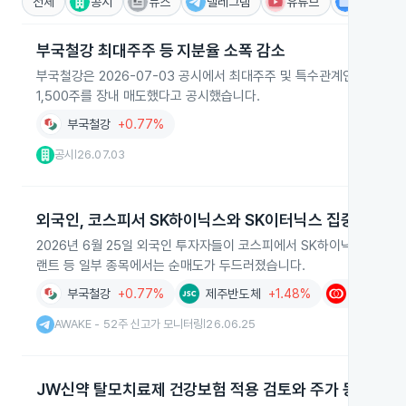
전체
공시
뉴스
텔레그램
유튜브
IR
부국철강 최대주주 등 지분율 소폭 감소
부국철강은 2026-07-03 공시에서 최대주주 및 특수관계인 보유 지분
1,500주를 장내 매도했다고 공시했습니다.
부국철강
+0.77%
공시
26.07.03
|
외국인, 코스피서 SK하이닉스와 SK이터닉스 집중 순매수
2026년 6월 25일 외국인 투자자들이 코스피에서 SK하이닉스와 SK
랜트 등 일부 종목에서는 순매도가 두드러졌습니다.
부국철강
+0.77%
제주반도체
+1.48%
대원전선
AWAKE - 52주 신고가 모니터링
26.06.25
|
JW신약 탈모치료제 건강보험 적용 검토와 주가 동반 상승