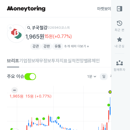
right_panel_open
마켓보이스
종목
history
star
search
부국철강
026940
코스피
최근 본
1,965원
15원(+0.77%)
star
강관
강판
유통
8개 테마 더보기
add
내 관심
브리프
기업정보
재무정보
투자지표
실적전망
밸류체인
partner_exchange
함께투자
keyboard_arrow_down
주요 이슈
1분
일
주
월
분