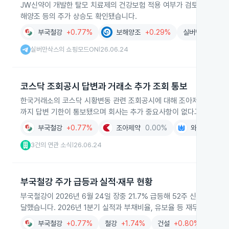
JW신약이 개발한 탈모 치료제의 건강보험 적용 여부가 검토되면서 제약과
해양조 등의 주가 상승도 확인됐습니다.
부국철강
+0.77%
보해양조
+0.29%
실버만삭스의 개
실버만삭스의 쇼핑모드ON
26.06.24
|
코스닥 조회공시 답변과 거래소 추가 조회 통보
한국거래소의 코스닥 시황변동 관련 조회공시에 대해 조아제약과 부국철강
까지 답변 기한이 통보됐으며 회사는 추가 중요사항이 없다고 회신했습
부국철강
+0.77%
조아제약
0.00%
와토스코리아
3건의 연관 소식
26.06.24
|
부국철강 주가 급등과 실적·재무 현황
부국철강이 2026년 6월 24일 장중 21.7% 급등해 52주 신고가를 기
달했습니다. 2026년 1분기 실적과 부채비율, 유보율 등 재무 지표도
부국철강
+0.77%
철강
+1.74%
건설
+0.80%
유통