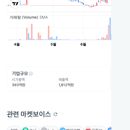
help
he
기업규모
수익성
시가총액
매출액
영업이익
393억원
1,812억원
1.9억원
관련 마켓보이스
refresh