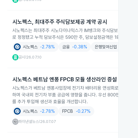
시노펙스, 최대주주 주식담보제공 계약 공시
시노펙스는 최대주주 시노다이나믹스가 IM뱅크와 주식담보대출 만기 연
로 정정됐고 누적 담보주식은 590만 주, 담보설정금액은 181억 원입니
시노펙스
-2.78%
금융
-0.38%
은행및여신업
+0.06%
공시
26.07.10
|
시노펙스 베트남 옌퐁 FPCB 모듈 생산라인 증설
시노펙스가 베트남 옌퐁사업장에 전기차 배터리용 연성회로기판(FPCB)
하며 국내외 전기차 부품 공급에 영향을 줍니다. 우선 800만 달러로 
를 추가 투입해 생산과 효율을 개선합니다.
시노펙스
-2.78%
FPCB
-0.27%
파이낸셜뉴스
26.07.07
|