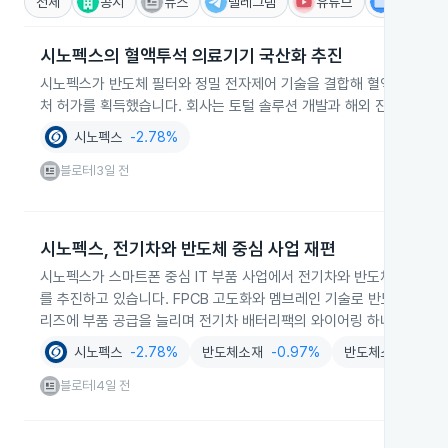
전체
공시
뉴스
텔레그램
유튜브
IR
시노펙스의 혈액투석 의료기기 국산화 추진
시노펙스가 반도체 필터와 정밀 전자제어 기술을 결합해 혈액투석 의료
처 허가를 획득했습니다. 회사는 토털 솔루션 개발과 해외 진출로 203
시노펙스
-2.78%
블로터
3일 전
|
시노펙스, 전기차와 반도체 중심 사업 재편
시노펙스가 스마트폰 중심 IT 부품 사업에서 전기차와 반도체 소재·부
를 추진하고 있습니다. FPCB 고도화와 멤브레인 기술로 반도체와 수
리즈에 부품 공급을 늘리며 전기차 배터리팩의 와이어링 하네스를 FP
시노펙스
-2.78%
반도체소재
-0.97%
반도체소재및부품
블로터
4일 전
|