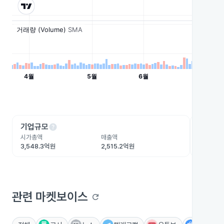
help
he
기업규모
수익성
시가총액
매출액
영업이익
3,548.3억원
2,515.2억원
13.1억원
관련 마켓보이스
refresh