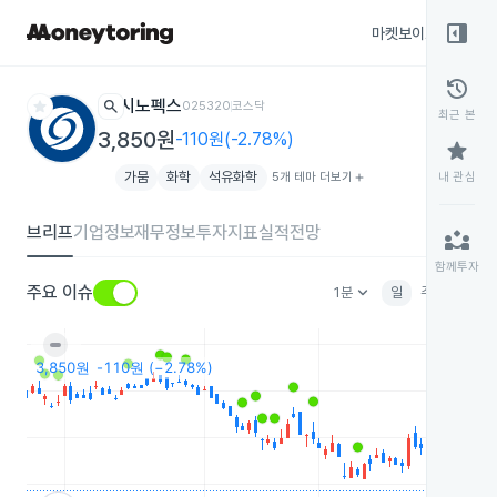
right_panel_open
마켓보이스
종목
history
star
search
시노펙스
025320
코스닥
최근 본
3,850원
-110원(-2.78%)
star
가뭄
화학
석유화학
5개 테마 더보기
add
내 관심
브리프
기업정보
재무정보
투자지표
실적전망
partner_exchange
함께투자
keyboard_arrow_down
주요 이슈
1분
일
주
월
분