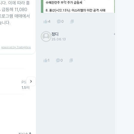
다. 이에 따라 흥
급등해 11,080
 프로그램 매매에서
thumb_up
content_copy
4
0
습니다.
정디
add
팔로우
25.06.13
powered by TradingView
thumb_up
content_copy
1
0
help
매매동향
chevron_right
PSR
외국인
기관
개
1.5배
45,214주
7주
-3