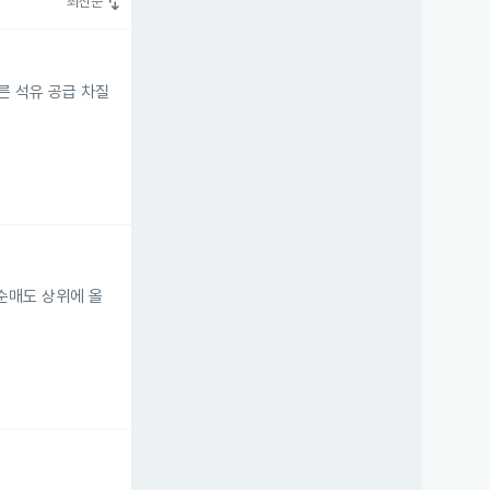
swap_vert
최신순
따른 석유 공급 차질
 순매도 상위에 올