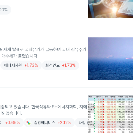
.00%
 공습 재개 발표로 국제유가가 급등하며 국내 정유주가
과 매수세가 몰렸습니다.
에너지자원
+1.73%
화석연료
+1.73%
집중되고 있습니다. 한국석유와 SH에너지화학, 지에
인되었습니다.
이
+0.65%
중앙에너비스
+2.12%
타점 읽어주는 여자(타자)