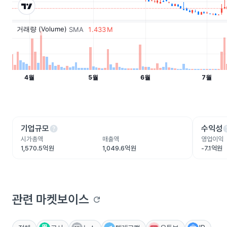
help
he
기업규모
수익성
시가총액
매출액
영업이익
1,570.5억원
1,049.6억원
-7.1억원
관련 마켓보이스
refresh