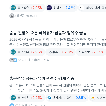
습니다.
흥구석유
+2.95%
위닉스
-7.42%
엑사이엔씨
0
서울신문
26.07.14
|
중동 긴장에 따른 국제유가 급등과 정유주 급등
2026-07-13~14 중동 지역 무력 충돌과 호르무즈 해협 봉쇄·미국
동반 상승했고 신재생과 ESS 관련주와 비료 관련주에도 투자자 관심
흥구석유
+2.95%
국제유가
+5.19%
자원개발
+2.54%
7건의 연관 소식
26.07.14
|
흥구석유 급등과 유가 관련주 강세 집중
흥구석유가 15.7% 급등하면서 투자자 관심이 에너지 관련 종목으로 
스이, 중앙에너비스도 3~6%대 상승해 유가 관련주 전반의 강세가 확
흥구석유
+2.95%
SH에너지화학
-0.85%
지에스
2건의 연관 소식
26.07.14
|