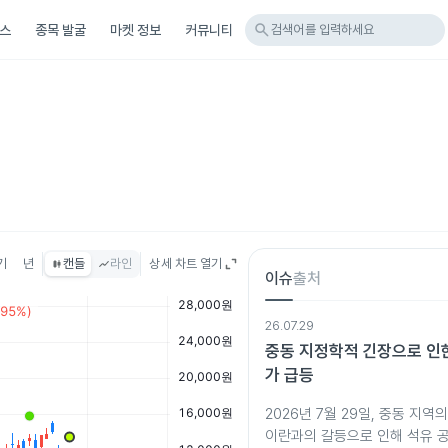
search
스
종목 발굴
마켓 정보
커뮤니티
검색어를 입력하세요
기
년
캔들
라인
상세 차트 열기
이슈
출처
26.07.29
중동 지정학적 긴장으로 인
가 급등
2026년 7월 29일, 중동 지
이란과의 갈등으로 인해 석유 