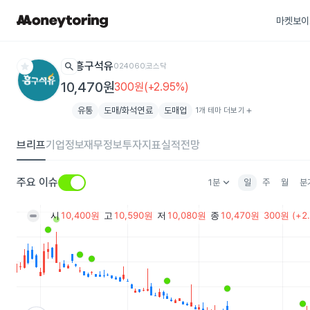
마켓보이
star
search
흥구석유
024060
코스닥
10,470원
300원(+2.95%)
유통
도매/화석연료
도매업
1개 테마 더보기
add
브리프
기업정보
재무정보
투자지표
실적전망
keyboard_arrow_down
주요 이슈
1분
일
주
월
분