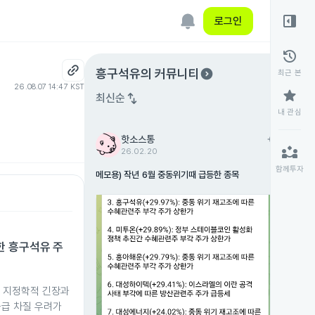
right_panel_open
로그인
history
expand_circle_right
흥구석유
의 커뮤니티
최근 본
26.08.07 14:47 KST
star
swap_vert
최신순
내 관심
핫소스통
add
팔로우
partner_exchange
26.02.20
함께투자
메모용) 작년 6월 중동위기때 급등한 종목
한 흥구석유 주
역의 지정학적 긴장과
공급 차질 우려가