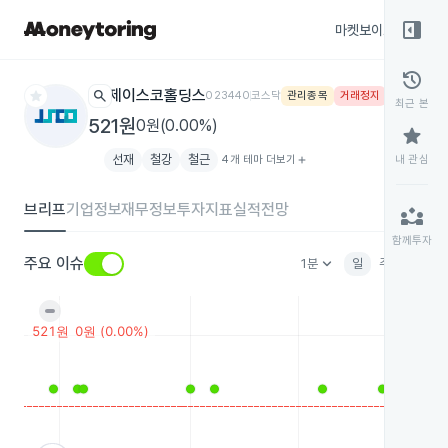
right_panel_open
마켓보이스
종목
history
star
search
제이스코홀딩스
023440
코스닥
관리종목
거래정지
최근 본
521원
0원(0.00%)
star
선재
철강
철근
4개 테마 더보기
add
내 관심
브리프
기업정보
재무정보
투자지표
실적전망
partner_exchange
함께투자
keyboard_arrow_down
주요 이슈
1분
일
주
월
분