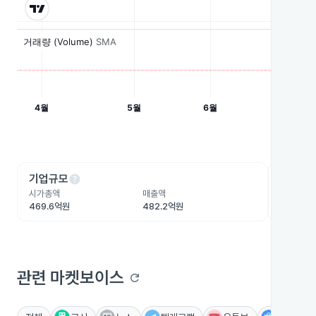
help
he
기업규모
수익성
시가총액
매출액
영업이익
469.6억원
482.2억원
-76.8억
관련 마켓보이스
refresh