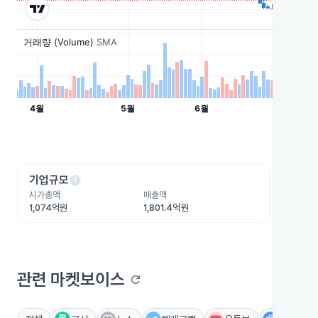
help
he
기업규모
수익성
시가총액
매출액
영업이익
1,074억원
1,801.4억원
204.7억
관련 마켓보이스
refresh