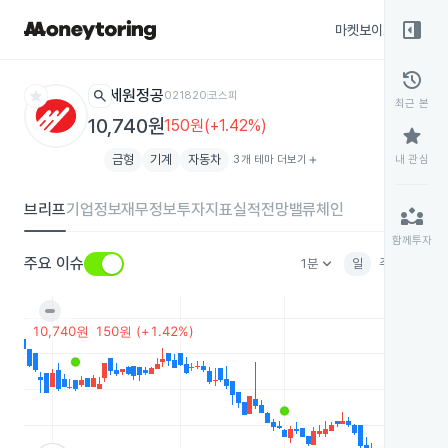
right_panel_open
마켓보이스
종목
history
star
search
세원정공
021820
코스피
최근 본
10,740원
150원(+1.42%)
star
금형
기계
자동차
3개 테마 더보기
add
내 관심
브리프
기업정보
재무정보
투자지표
실적전망
밸류체인
partner_exchange
함께투자
keyboard_arrow_down
주요 이슈
1분
일
주
월
분