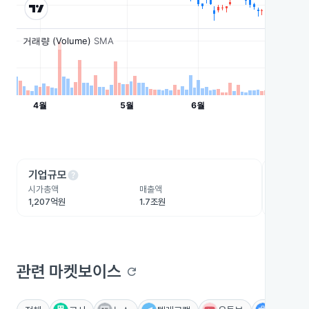
help
he
기업규모
수익성
시가총액
매출액
영업이익
1,207억원
1.7조원
798.8억
관련 마켓보이스
refresh