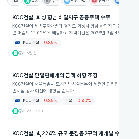
전체
공시
뉴스
텔레그램
유튜브
IR
KCC건설, 화성 향남 하길지구 공동주택 수주
KCC건설이 세박투자개발과 경기도 화성시 향남 하길지구 공동주택 신축
년 매출의 13.03%에 해당하고 계약기간은 2026년 8월 4일부터 20
KCC건설
+0.89%
공시
6일 전
|
KCC건설 단일판매계약 금액 하향 조정
KCC건설이 서울특별시 도시기반시설본부와 체결한 단일판매·공급계약 금
반시설 공사 예산에 영향을 줍니다.
KCC건설
+0.89%
건설
+0.80%
공시
26.07.28
|
KCC건설, 4,224억 규모 문창동2구역 재개발 수주