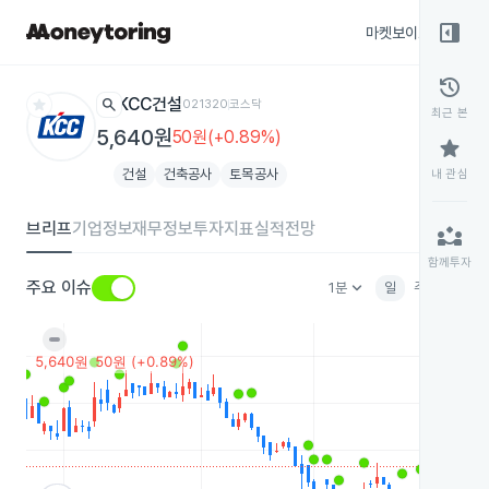
right_panel_open
마켓보이스
종목
history
star
search
KCC건설
021320
코스닥
최근 본
5,640원
50원(+0.89%)
star
건설
건축공사
토목공사
내 관심
브리프
기업정보
재무정보
투자지표
실적전망
partner_exchange
함께투자
keyboard_arrow_down
주요 이슈
1분
일
주
월
분