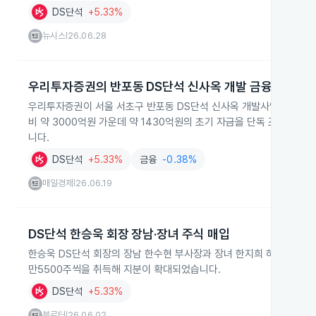
DS단석
+5.33%
뉴시스
26.06.28
|
우리투자증권의 반포동 DS단석 신사옥 개발 금융 주선
우리투자증권이 서울 서초구 반포동 DS단석 신사옥 개발사업에 대한 
비 약 3000억원 가운데 약 1430억원의 초기 자금을 단독 조달해 
니다.
DS단석
+5.33%
금융
-0.38%
매일경제
26.06.19
|
DS단석 한승욱 회장 장남·장녀 주식 매입
한승욱 DS단석 회장의 장남 한수현 부사장과 장녀 한지희 하이브 대표가 
만5500주씩을 취득해 지분이 확대되었습니다.
DS단석
+5.33%
블로터
26.06.02
|