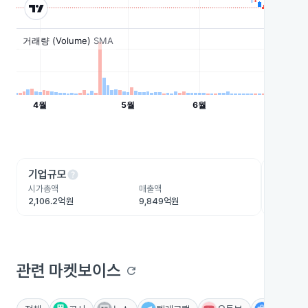
help
he
기업규모
수익성
시가총액
매출액
영업이익
2,106.2억원
9,849억원
33.9억원
관련 마켓보이스
refresh