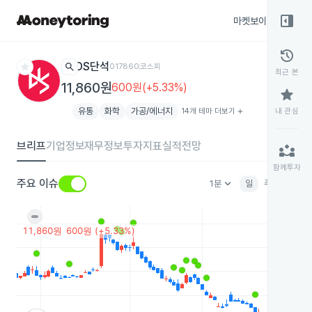
right_panel_open
마켓보이스
종목
history
star
search
DS단석
017860
코스피
최근 본
11,860원
600원(+5.33%)
star
유통
화학
가공/에너지
14개 테마 더보기
add
내 관심
브리프
기업정보
재무정보
투자지표
실적전망
partner_exchange
함께투자
keyboard_arrow_down
주요 이슈
1분
일
주
월
분