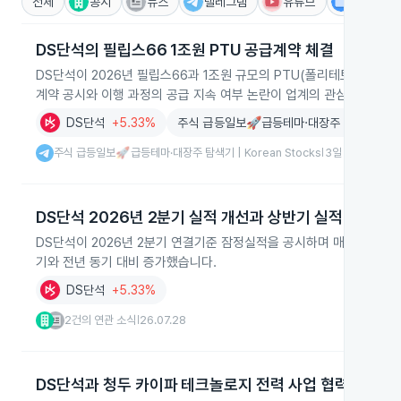
전체
공시
뉴스
텔레그램
유튜브
IR
DS단석의 필립스66 1조원 PTU 공급계약 체결
DS단석이 2026년 필립스66과 1조원 규모의 PTU(폴리테트라메틸
계약 공시와 이행 과정의 공급 지속 여부 논란이 업계의 관심을 끌고 
DS단석
+5.33%
주식 급등일보🚀급등테마·대장주 탐색기 (텔
주식 급등일보🚀급등테마·대장주 탐색기 | Korean Stocks
3일 전
|
DS단석 2026년 2분기 실적 개선과 상반기 실적 증가
DS단석이 2026년 2분기 연결기준 잠정실적을 공시하며 매출과 이익이 큰
기와 전년 동기 대비 증가했습니다.
DS단석
+5.33%
2건의 연관 소식
26.07.28
|
DS단석과 청두 카이파 테크놀로지 전력 사업 협력