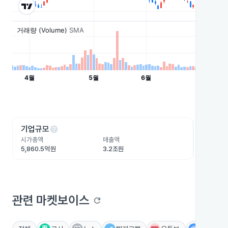
help
he
기업규모
수익성
시가총액
매출액
영업이익
5,860.5억원
3.2조원
1,070.
관련 마켓보이스
refresh