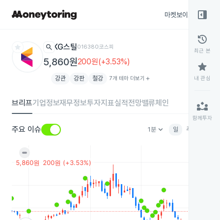
right_panel_open
마켓보이스
종목
history
star
search
KG스틸
016380
코스피
최근 본
5,860원
200원(+3.53%)
star
강관
강판
철강
7개 테마 더보기
add
내 관심
브리프
기업정보
재무정보
투자지표
실적전망
밸류체인
partner_exchange
함께투자
keyboard_arrow_down
주요 이슈
1분
일
주
월
분