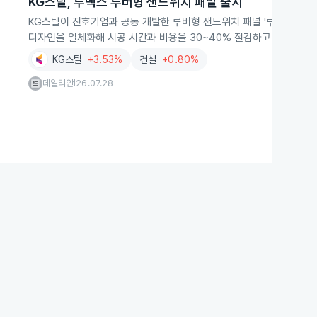
KG스틸, 루벡스 루버형 샌드위치 패널 출시
KG스틸이 진호기업과 공동 개발한 루버형 샌드위치 패널 '루벡스'를 2
디자인을 일체화해 시공 시간과 비용을 30~40% 절감하고 누수 위험
KG스틸
+3.53%
건설
+0.80%
데일리안
26.07.28
|