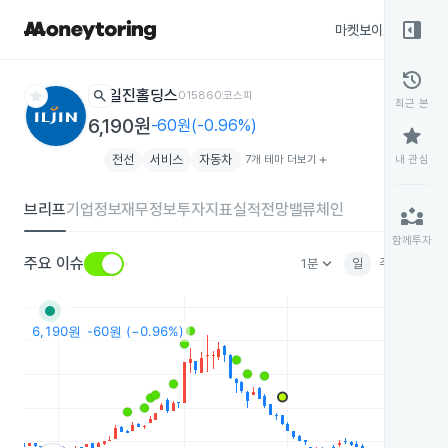
right_panel_open
마켓보이스
종목
history
star
search
일진홀딩스
015860
코스피
최근 본
6,190원
-60원(-0.96%)
star
전선
서비스
자동차
7개 테마 더보기
add
내 관심
브리프
기업정보
재무정보
투자지표
실적전망
밸류체인
partner_exchange
함께투자
keyboard_arrow_down
주요 이슈
1분
일
주
월
분