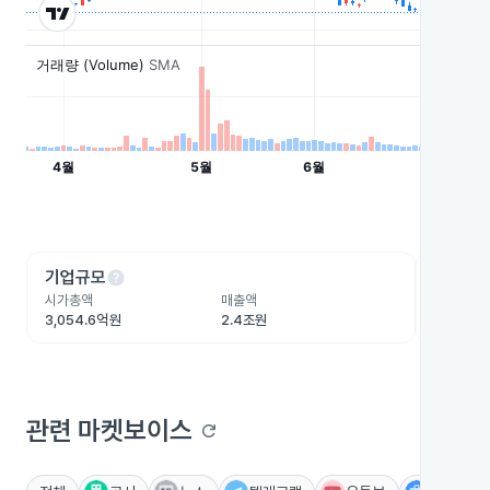
help
he
기업규모
수익성
시가총액
매출액
영업이익
3,054.6억원
2.4조원
1,645.
관련 마켓보이스
refresh