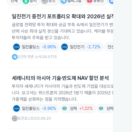
전체
공시
뉴스
텔레그램
유튜브
IR
일진전기 중전기 포트폴리오 확대와 2026년 실적 기대
글로벌 전력망 투자 확대와 공급 부족 속에서 일진전기가 변압기와 초고
년에 사상 최대 실적 경신을 기대하고 있습니다. 케이블 부문 성장과
투자자들의 주목을 받고 있습니다.
일진홀딩스
-0.96%
일진전기
-2.72%
전선
-3.55%
2건의 연관 소식
26.07.15
|
세레니티의 아시아 기술·반도체 NAV 할인 분석
투자자 세레니티가 아시아의 기술과 반도체 기업을 대상으로 순자산가치
니다. 보고서는 위스트론의 2026년 1분기 매출이 2025년 동기 대비
가총액을 상회하는 점을 지적했습니다.
일진홀딩스
-0.96%
심텍
+1.32%
심텍홀딩스
-3
토큰포스트
26.06.20
|