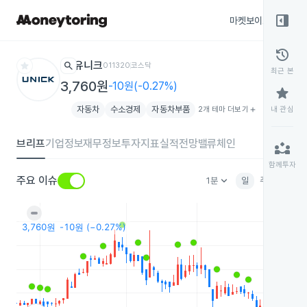
right_panel_open
마켓보이스
종목
history
star
search
유니크
011320
코스닥
최근 본
3,760원
-10원(-0.27%)
star
자동차
수소경제
자동차부품
2개 테마 더보기
add
내 관심
브리프
기업정보
재무정보
투자지표
실적전망
밸류체인
partner_exchange
함께투자
keyboard_arrow_down
주요 이슈
1분
일
주
월
분