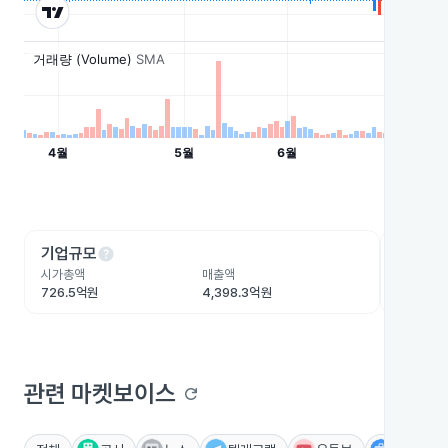
help
he
기업규모
수익성
시가총액
매출액
영업이익
726.5억원
4,398.3억원
162.2억
관련 마켓보이스
refresh