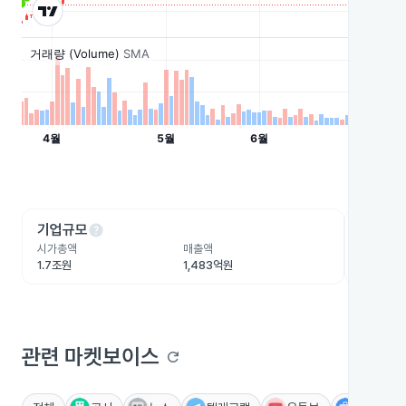
help
he
기업규모
수익성
시가총액
매출액
영업이익
1.7조원
1,483억원
-184.5
관련 마켓보이스
refresh