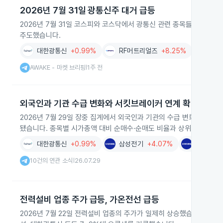
2026년 7월 31일 광통신주 대거 급등
2026년 7월 31일 코스피와 코스닥에서 광통신 관련 종목들이 장중
주도했습니다.
대한광통신
+0.99%
RF머트리얼즈
+8.25%
성호
AWAKE - 마켓 브리핑
1주 전
|
외국인과 기관 수급 변화와 서킷브레이커 연계 확인
2026년 7월 29일 장중 집계에서 외국인과 기관의 수급 변화가 서
됐습니다. 종목별 시가총액 대비 순매수·순매도 비율과 상위 20개 순
대한광통신
+0.99%
삼성전기
+4.07%
삼성전자
10건의 연관 소식
26.07.29
|
전력설비 업종 주가 급등, 가온전선 급등
2026년 7월 22일 전력설비 업종의 주가가 일제히 상승했습니다. 가온