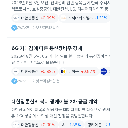
2026년 8월 5일 오전, 전력설비 관련 종목들이 한국 주식시장에서 
렉트로닉스, 효성중공업, 대한전선, LS, 티씨머티리얼즈 등 다수 종목
대한광통신
+0.99%
티씨머티리얼즈
-1.33%
대한
AWAKE - 마켓 브리핑
2일 전
|
6G 기대감에 따른 통신장비주 강세
2026년 8월 5일, 6G 기대감으로 한국 증시의 통신장비주가 전반적
요 종목이 큰 폭으로 올랐습니다.
대한광통신
+0.99%
라이콤
+0.87%
기가레인
+
AWAKE - 마켓 브리핑
2일 전
|
대한광통신의 북미 광케이블 2차 공급 계약
대한광통신이 미국의 인공지능 데이터센터를 대상으로 광케이블 2차 공
유 가격 상승이 수익성 개선 전망을 뒷받침합니다.
대한광통신
+0.99%
AI
-1.88%
광케이블
-2.54%
데