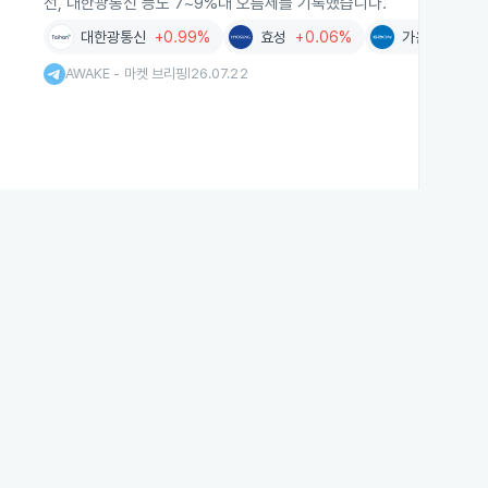
선, 대한광통신 등도 7~9%대 오름세를 기록했습니다.
대한광통신
+0.99%
효성
+0.06%
가온전선
-4
AWAKE - 마켓 브리핑
26.07.22
|