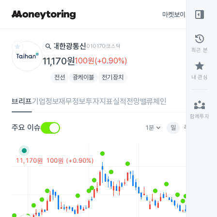
right_panel_open
마켓보이스
종목
history
star
search
대한광통신
010170
코스닥
최근 본
11,180원
110원(+0.99%)
star
전선
광케이블
전기장치
내 관심
브리프
기업정보
재무정보
투자지표
실적전망
밸류체인
partner_exchange
함께투자
keyboard_arrow_down
주요 이슈
1분
일
주
월
분