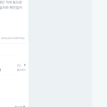
계인 거래 등으로
청일자와 확인일자
powered by TradingView
help
매매동향
chevron_right
PSR
외국인
기관
개
배
0.14배
-35주
-300주
-1