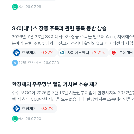
공시
26.07.28
|
SK이테닉스 장중 주목과 관련 종목 동반 상승
2026년 7월 23일 SK이테닉스가 장중 주목을 받으며 Aidc, 자이에
분매각 관련 소형주에서도 신고가 소식이 확인되었고 데이터센터 사업 
한창제지
+0.32%
자이에스앤디
+2.21%
롯데렌탈
4건의 연관 소식
26.07.23
|
한창제지 주주명부 열람 가처분 소송 제기
주주 오OO이 2026년 7월 13일 서울남부지법에 한창제지의 2022년
행 시 하루 500만원 지급을 요구했습니다. 한창제지는 소송대리인을 선
한창제지
+0.32%
공시
26.07.20
|