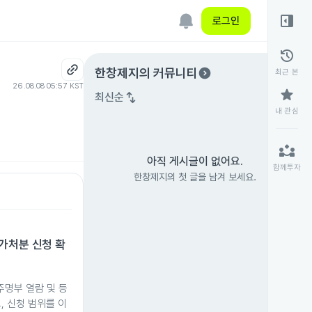
right_panel_open
로그인
history
expand_circle_right
한창제지
의 커뮤니티
최근 본
26.08.08 05:57 KST
star
swap_vert
최신순
내 관심
partner_exchange
아직 게시글이 없어요.
함께투자
한창제지의 첫 글을 남겨 보세요.
가처분 신청 확
주명부 열람 및 등
, 신청 범위를 이