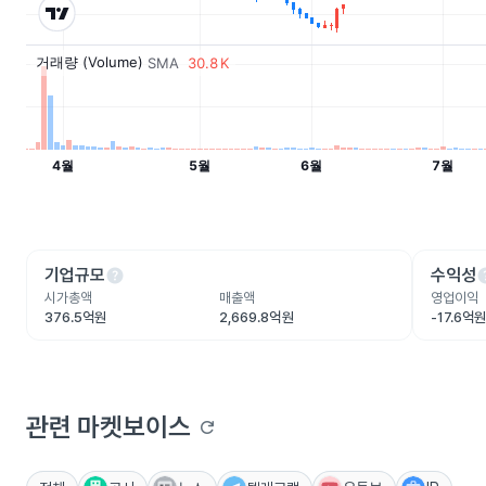
help
he
기업규모
수익성
시가총액
매출액
영업이익
376.5억원
2,669.8억원
-17.6억
관련 마켓보이스
refresh