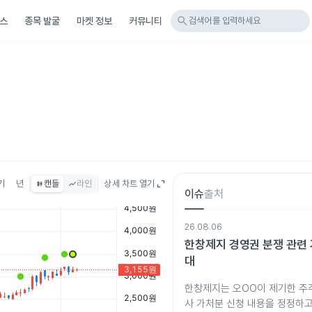
search
스
종목 발굴
마켓 정보
커뮤니티
검색어를 입력하세요
기
년
캔들
라인
상세 차트 열기
이슈
출처
26.08.06
한창제지 경영권 분쟁 관련 
대
한창제지는 오OO이 제기한 주
사 가처분 신청 내용을 정정하고