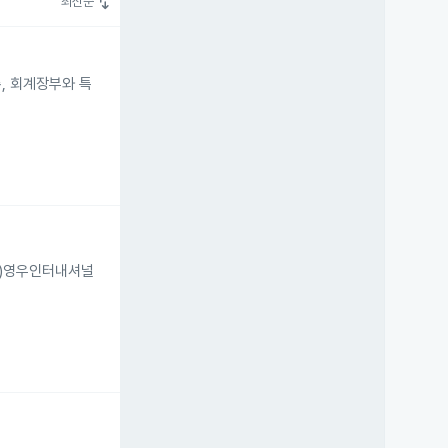
swap_vert
최신순
, 회계장부와 특
주)영우인터내셔널