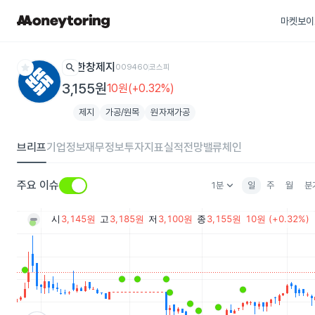
마켓보이
star
search
한창제지
009460
코스피
3,155원
10원(+0.32%)
제지
가공/원목
원자재가공
브리프
기업정보
재무정보
투자지표
실적전망
밸류체인
keyboard_arrow_down
주요 이슈
1분
일
주
월
분