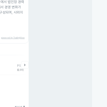
. 등에서 법인장 경력
에서 경영 변화가
구성되며, 사외이
powered by TradingView
help
매매동향
chevron_right
PSR
외국인
기관
개
0.1배
1,528주
0주
-1