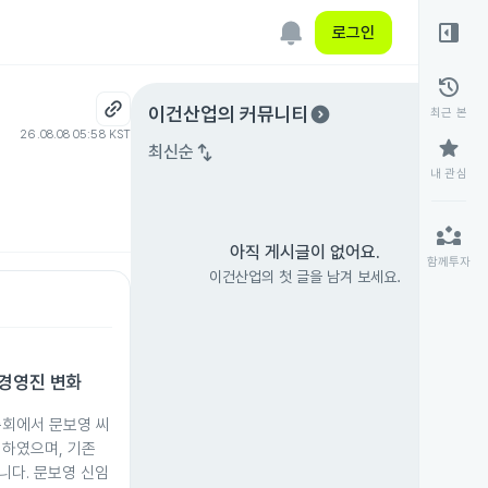
right_panel_open
로그인
history
expand_circle_right
이건산업
의 커뮤니티
최근 본
26.08.08 05:59 KST
star
swap_vert
최신순
내 관심
partner_exchange
아직 게시글이 없어요.
함께투자
이건산업의 첫 글을 남겨 보세요.
 경영진 변화
총회에서 문보영 씨
임하였으며, 기존
니다. 문보영 신임