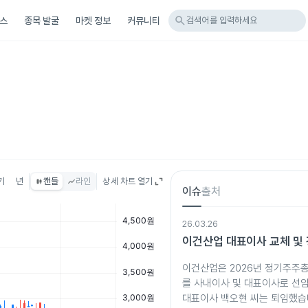
search
스
종목 발굴
마켓 정보
커뮤니티
검색어를 입력하세요
기
년
캔들
라인
상세 차트 열기
이슈
출처
26.03.26
이건산업 대표이사 교체 및
이건산업은 2026년 정기주주
를 사내이사 및 대표이사로 선
대표이사 백오현 씨는 퇴임했습