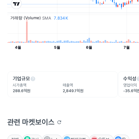
help
he
기업규모
수익성
시가총액
매출액
영업이익
288.6억원
2,849.1억원
-35.6억
관련 마켓보이스
refresh