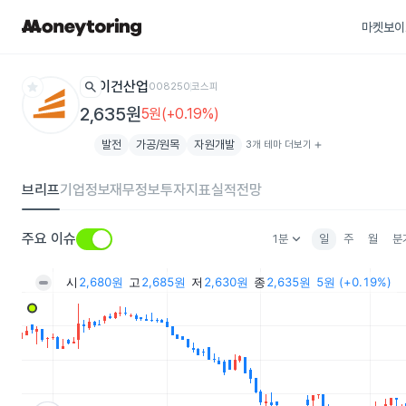
마켓보이
star
search
이건산업
008250
코스피
2,635원
5원(+0.19%)
발전
가공/원목
자원개발
3개 테마 더보기
add
브리프
기업정보
재무정보
투자지표
실적전망
keyboard_arrow_down
주요 이슈
1분
일
주
월
분