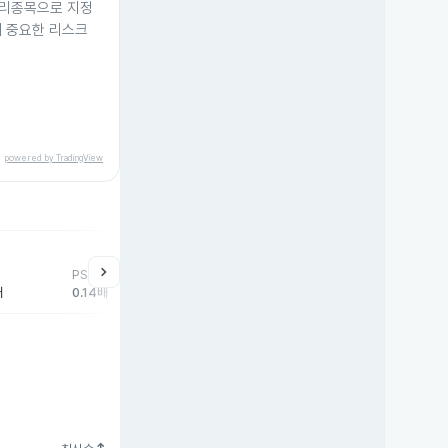
관리종목으로 지정
게 중요한 리스크
powered by TradingView
help
매매동향
chevron_right
PSR
외국인
기관
개
배
0.14배
95,580주
-94,672주
-3