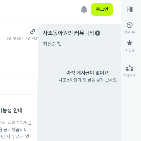
right_panel_open
로그인
history
expand_circle_right
사조동아원
의 커뮤니티
최근 본
26.08.08 11:49 KST
star
swap_vert
최신순
내 관심
partner_exchange
아직 게시글이 없어요.
함께투자
사조동아원의 첫 글을 남겨 보세요.
가능성 안내
에 대해 2026년
을 공지했습니다.
미만 시 우려가 있