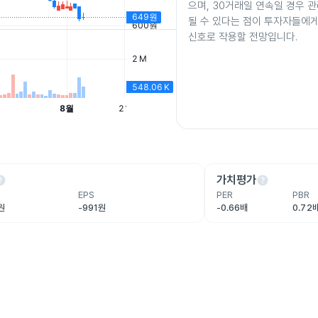
으며, 30거래일 연속일 경우 
될 수 있다는 점이 투자자들에
신호로 작용할 전망입니다.
lp
help
가치평가
EPS
PER
PBR
원
-991원
-0.66배
0.72