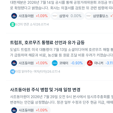
대한제분은 2026년 7월 14일 공시를 통해 공정거래위원회 과징금 부과액
로 확정됐다고 밝혔습니다. 회사는 의결서를 검토한 뒤 관련 법령에 
사조동아원
+1.09%
삼양사
0.00%
삼양홀딩스
+
5건의 연관 소식
26.07.14
|
트럼프, 호르무즈 통행료 선언과 유가 급등
도널드 트럼프 미국 대통령이 7월 13일 소셜미디어에 호르무즈 해협 
가 급등하며 해운과 비료, 농산물 등 원료 조달 비용 우려가 커졌습니다
사조동아원
+1.09%
코웨이
-0.93%
마니커
-3.1
타점 읽어주는 여자(타자)
26.07.14
|
사조동아원 주식 병합 및 거래 일정 변경
사조동아원이 2026년 7월 29일 오전 9시 본사에서 임시주주총회를 열
변경하는 안건을 상정했습니다. 정관 일부 수정과 단주 현금 지급, 매
사조동아원
+1.09%