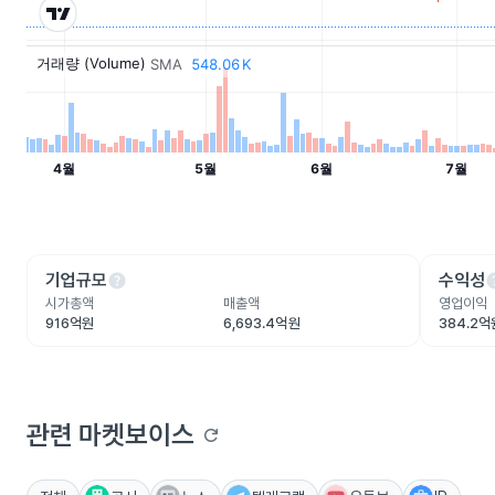
help
he
기업규모
수익성
시가총액
매출액
영업이익
916억원
6,693.4억원
384.2억
관련 마켓보이스
refresh