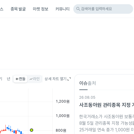
search
스
종목 발굴
마켓 정보
커뮤니티
검색어를 입력하세요
기
년
캔들
라인
상세 차트 열기
이슈
출처
26.08.05
사조동아원 관리종목 지정 
한국거래소가 사조동아원 보통주
8월 5일 관리종목 지정 가능성
25거래일 연속 종가 1,000원 