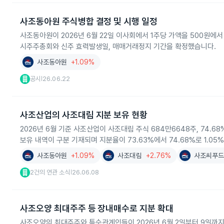
사조동아원 주식병합 결정 및 시행 일정
사조동아원이 2026년 6월 22일 이사회에서 1주당 가액을 500원에서 5
시주주총회와 신주 효력발생일, 매매거래정지 기간을 확정했습니다.
사조동아원
+1.09%
공시
26.06.22
|
사조산업의 사조대림 지분 보유 현황
2026년 6월 기준 사조산업이 사조대림 주식 684만6648주, 74
보유 내역이 구분 기재되며 지분율이 73.63%에서 74.68%로 1.0
사조동아원
+1.09%
사조대림
+2.76%
사조씨푸드
2건의 연관 소식
26.06.08
|
사조오양 최대주주 등 장내매수로 지분 확대
사조오양의 최대주주와 특수관계인들이 2026년 6월 2일부터 9일까지 