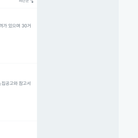
swap_vert
최신순
려가 있으며 30거
 소집공고와 참고서