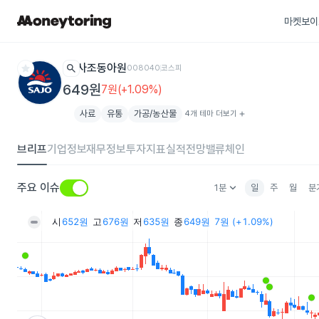
마켓보이
star
search
사조동아원
008040
코스피
649원
7원(+1.09%)
사료
유통
가공/농산물
4개 테마 더보기
add
브리프
기업정보
재무정보
투자지표
실적전망
밸류체인
keyboard_arrow_down
주요 이슈
1분
일
주
월
분