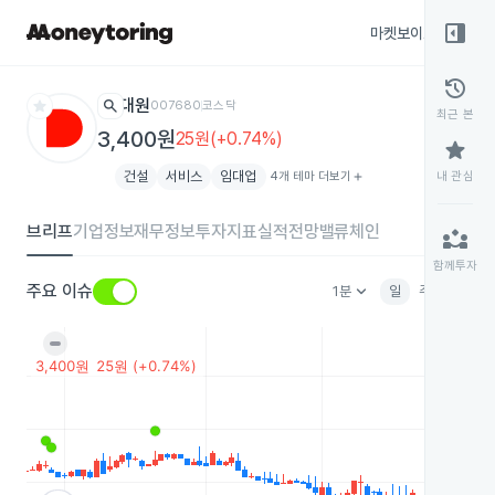
right_panel_open
마켓보이스
종목
history
star
search
대원
007680
코스닥
최근 본
3,400원
25원(+0.74%)
star
건설
서비스
임대업
4개 테마 더보기
add
내 관심
브리프
기업정보
재무정보
투자지표
실적전망
밸류체인
partner_exchange
함께투자
keyboard_arrow_down
주요 이슈
1분
일
주
월
분