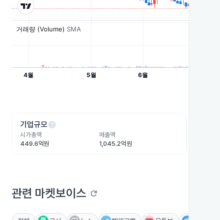
help
he
기업규모
수익성
시가총액
매출액
영업이익
449.6억원
1,045.2억원
-150.7
관련 마켓보이스
refresh